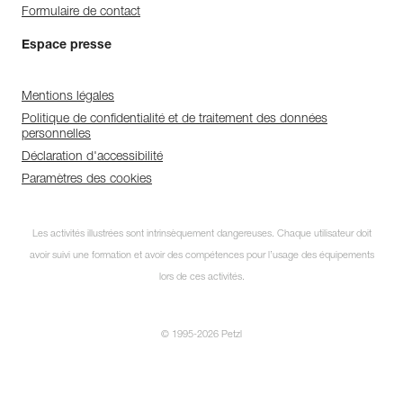
Formulaire de contact
Espace presse
Mentions légales
Politique de confidentialité et de traitement des données
personnelles
Déclaration d'accessibilité
Paramètres des cookies
Abonnez-vous à la
Les activités illustrées sont intrinsèquement dangereuses. Chaque utilisateur doit
newsletter
avoir suivi une formation et avoir des compétences pour l’usage des équipements
et restez connecté à notre
lors de ces activités.
actualité !
© 1995-2026 Petzl
FERMER