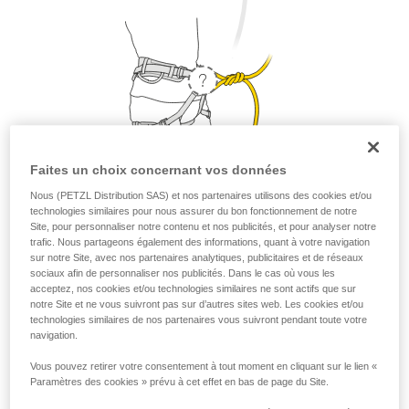
Faites un choix concernant vos données
Nous (PETZL Distribution SAS) et nos partenaires utilisons des cookies et/ou
technologies similaires pour nous assurer du bon fonctionnement de notre
Site, pour personnaliser notre contenu et nos publicités, et pour analyser notre
1. Où placer ma longe ?
trafic. Nous partageons également des informations, quant à votre navigation
sur notre Site, avec nos partenaires analytiques, publicitaires et de réseaux
D’un point de vue sécurité et résistance, la longe peut être
sociaux afin de personnaliser nos publicités. Dans le cas où vous les
placée sur l’anneau d’assurage ou sur les deux points
acceptez, nos cookies et/ou technologies similaires ne sont actifs que sur
notre Site et ne vous suivront pas sur d’autres sites web. Les cookies et/ou
d’encordement. Mais pour une question de confort, il est
technologies similaires de nos partenaires vous suivront pendant toute votre
préférable de placer sa longe sur l’anneau d’assurage.
navigation.
Vous pouvez retirer votre consentement à tout moment en cliquant sur le lien «
Paramètres des cookies » prévu à cet effet en bas de page du Site.
Petzl recommande de placer sa longe sur l’anneau