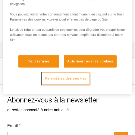
navigation.
Vous pouvez retirer votre consentement à tout moment en cliquant sur le lien «
Vérification des ancrages sur rocher, glace
Paramètres des cookies » prévu à cet effet en bas de page du Site.
ou mixte.
Le fait de refuser tout ou partie de ces cookies peut dégrader votre expérience
utilisateur, mais en aucun cas ce refus ne vous empêchera d’accéder à notre
Site.
Télécharger la notice technique (PDF)
Tout refuser
Autoriser tous les cookies
Technical Notice
Voir la page produit
Paramètres des cookies
Abonnez-vous à la newsletter
et restez connecté à notre actualité
Email *