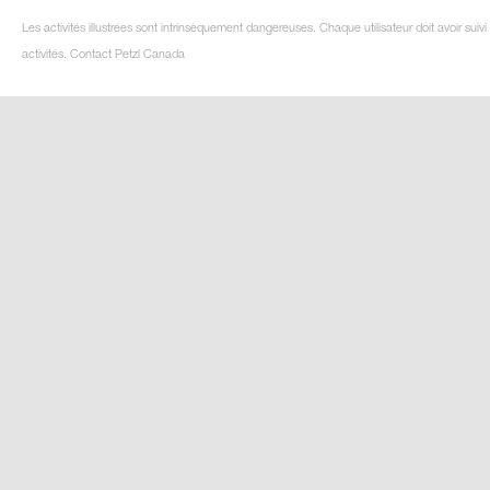
Les activités illustrées sont intrinsèquement dangereuses. Chaque utilisateur doit avoir su
activités. Contact Petzl Canada