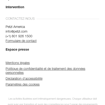
Intervention
CONTACTEZ-NOUS
Petzl America
info@petzl.com
(+1) 801 926 1500
Formulaire de contact
Espace presse
Mentions légales
Politique de confidentialité et de traitement des données
personnelles
Déclaration d'accessibilité
Paramètres des cookies
Les activités illustrées sont intrinsèquement dangereuses. Chaque utilisateur doit
avoir suivi une formation et avoir des compétences pour l’usage des équipements