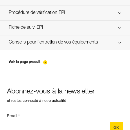
découvrez ePPEcentre
Procédure de vérification EPI
verif-EPI-cordes-procedure-FR
Fiche de suivi EPI
verif-EPI-cordes-suivi- FR
Conseils pour l'entretien de vos équipements
entretien-cordes_FR
Voir la page produit
Abonnez-vous à la newsletter
et restez connecté à notre actualité
Email *