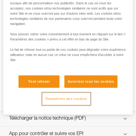
sociaux afin de personnaliser nos publicités. Dans le cas où vous les
acceptez, nos cookies et/ou technologies similaires ne sont actifs que sur
notre Site et ne vous suivront pas sur d’autres sites web. Les cookies et/ou
technologies similaires de nos partenaires vous suivront pendant toute votre
navigation.
Lavage d’une corde semi-statique neuve
Vous pouvez retirer votre consentement à tout moment en cliquant sur le lien «
avant utilisation
Paramètres des cookies » prévu à cet effet en bas de page du Site.
Le fait de refuser tout ou partie de ces cookies peut dégrader votre expérience
utilisateur, mais en aucun cas ce refus ne vous empêchera d’accéder à notre
Site.
Tout refuser
Autoriser tous les cookies
Comportement des cordes neuves
Paramètres des cookies
Télécharger la notice technique (PDF)
Technical Notice
App pour contrôler et suivre vos EPI