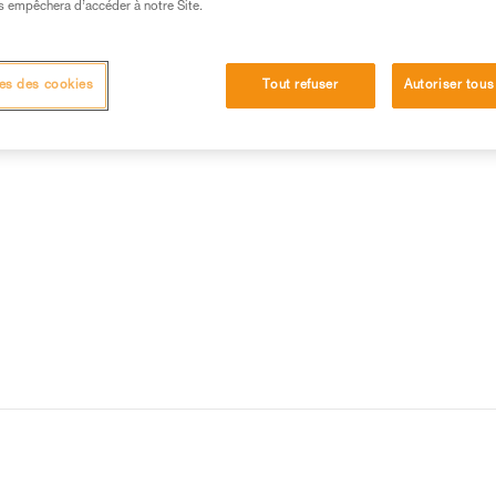
s empêchera d’accéder à notre Site.
15 RÉPONSES LES PLUS CONSULTÉES
CONTACT
es des cookies
Tout refuser
Autoriser tous
GZAG / ZIGZAG PLUS ?