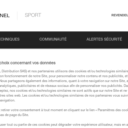
NEL
SPORT
REVENDE
ECHNIQUES
COMMUNAUTÉ
ALERTES SÉCURITÉ
 choix concernant vos données
Distribution SAS) et nos partenaires utilisons des cookies et/ou technologies similai
on fonctionnement de notre Site, pour personnaliser notre contenu et nos publicités, et
. Nous partageons également des informations, quant à votre navigation sur notre Site, 
analytiques, publicitaires et de réseaux sociaux afin de personnaliser nos publicités. Da
eptez, nos cookies et/ou technologies similaires ne sont actifs que sur notre Site et ne
tres sites web. Les cookies et/ou technologies similaires de nos partenaires vous suiv
 dans nos pages produits et techniques, vous devriez
navigation.
retirer votre consentement à tout moment en cliquant sur le lien « Paramètres des coo
 bas de page du Site.
votre recherche
efuser tout ou partie de ces cookies peut dégrader votre expérience utilisateur, mais en 