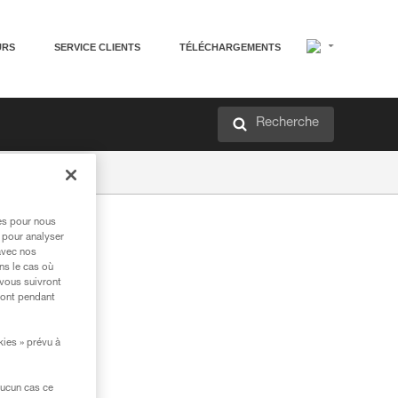
URS
SERVICE CLIENTS
TÉLÉCHARGEMENTS
Recherche
res pour nous
 pour analyser
avec nos
ns le cas où
 vous suivront
ront pendant
kies » prévu à
aucun cas ce