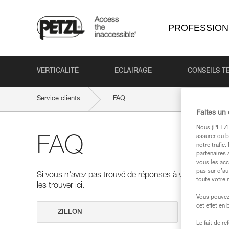
PROFESSION
VERTICALITÉ
ECLAIRAGE
CONSEILS T
Service clients
FAQ
Faites un
Nous (PETZL 
assurer du b
FAQ
notre trafic
partenaires 
vous les acc
pas sur d’au
Si vous n'avez pas trouvé de réponses à vos questions
toute votre 
les trouver ici.
Vous pouvez 
cet effet en
Effectuer 
Le fait de r