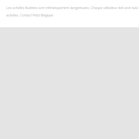
Les activités illustrées sont intrinsèquement dangereuses. Chaque utilisateur doit avoir su
activités. Contact Petzl Belgique