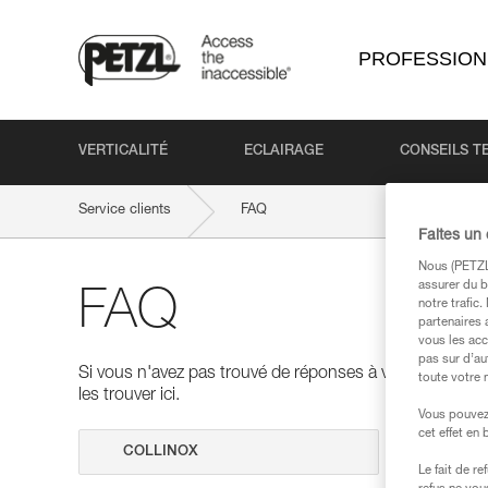
PROFESSION
VERTICALITÉ
ECLAIRAGE
CONSEILS T
Service clients
FAQ
Faites un
Nous (PETZL 
assurer du b
FAQ
notre trafic
partenaires 
vous les acc
pas sur d’au
Si vous n'avez pas trouvé de réponses à vos questions
toute votre 
les trouver ici.
Vous pouvez 
cet effet en
Effectuer 
Le fait de r