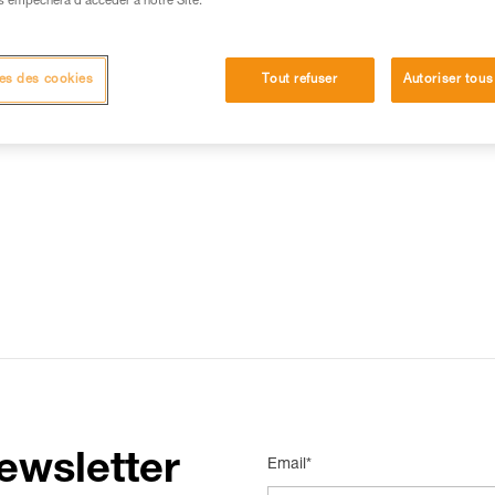
s empêchera d’accéder à notre Site.
15 RÉPONSES LES PLUS CONSULTÉES
CONTACT
es des cookies
Tout refuser
Autoriser tous
ewsletter
Email*