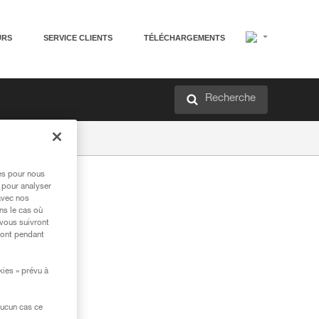
URS
SERVICE CLIENTS
TÉLÉCHARGEMENTS
Recherche
res pour nous
 pour analyser
avec nos
ns le cas où
 vous suivront
ront pendant
kies » prévu à
aucun cas ce