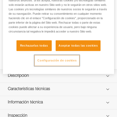
nuestros anuncios. Si los acepta, nuestras cookies y/o tecnologías similares
El OUISTITI es un arnés completo fácil de regular y de
solo estarán activas en nuestro Sitio web y no le seguirán en otros sitios web.
ponérselo. No requiere conector para cerrarse y su sistema
Las cookies y/o tecnologías similares de nuestros socios le seguirán a través
de regulación es de difícil acceso para el niño. La estructura
de su navegación. Puede retirar su consentimiento en cualquier momento
acolchada y el punto de encordamiento delantero hacen
haciendo clic en el enlace "Configuración de cookies", proporcionado en la
que sea un arnés confortable, incluso en suspensión. Su
parte inferior de la página del Sitio web. Rechazar todas o parte de estas
cookies puede afectar a su experiencia de usuario, pero bajo ninguna
punto de enganche dorsal permite conectar el arnés para
circunstancia tal negativa le impedirá acceder a nuestro Sitio web.
descubrir otras actividades específicas.
¿Necesitas ayuda para encontrar arnés?
Rechazarlas todas
Aceptar todas las cookies
ENCUENTRA TU ARNÉS
Configuración de cookies
Descripción
Fácil de ponérselo y regularlo:
Características técnicas
- El arnés mantiene la forma cuando se sujeta por el
punto dorsal de color naranja.
Materiales: Cinta de poliéster y espuma de células
Información técnica
- Estructura semirrígida y con colores diferentes (interior
cerradas
acolchado en gris y exterior en azul) para facilitar la
Ficha técnica
Certificaciones: CE EN 12277 type B, UIAA
colocación.
Inspección
Descargar el pdf technical-notice-OUISTITI-2