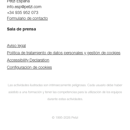
Petzl Espana
info.esp@petzl.com
+34 935 952 073
Formulario de contacto
Sala de prensa
Aviso legal
Política de tratamiento de datos personales y gestión de cookies
Accessibility Declaration
Configuración de cookies
Las actividades ilustradas son intrínsecamente peligrosas. Cada usuario debe haber
asistido a una formación y tener las competencias para la utilización de los equipos
durante estas actividades.
© 1995-2026 Petzl