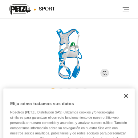
SPORT
®
OUISTITI
Elija cómo tratamos sus datos
Nosotros [PETZL Distribution SAS) utilizamos cookies y/o tecnologías
similares para garantizar el correcto funcionamiento de nuestro Sitio web,
Arnés completo para escalada para niños
personalizar nuestro contenido y anuncios, y analizar nuestro tráfico. También
compartimos información sobre su navegación en nuestro Sitio web con
¡Para asegurar los primeros pasos de tus hijos en escalada!
nuestros socios analíticos, publicitarios y de redes sociales para personalizar