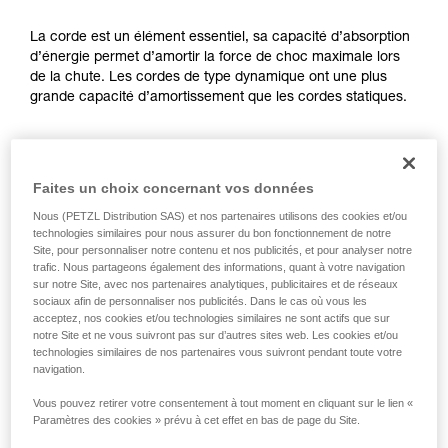
d’informations.
Maîtriser ces techniques nécessite une
La corde est un élément essentiel, sa capacité d’absorption
formation et un entraînement spécifique. Validez
d’énergie permet d’amortir la force de choc maximale lors
avec un professionnel votre capacité à refaire
de la chute. Les cordes de type dynamique ont une plus
la manipulation, seul, en toute sécurité, avant
grande capacité d’amortissement que les cordes statiques.
de la reproduire en autonomie.
Nous donnons des exemples de techniques
liées à votre activité. Il peut en exister d’autres
Une cordelette hyperstatique a très peu d’élasticité, elle
que nous ne décrivons pas ici.
ne peut pas amortir une chute.
Faites un choix concernant vos données
- Force de choc élevée (hauteur du pic de la courbe bleue).
- Décélération brutale (pente du premier pic de la courbe
Nous (PETZL Distribution SAS) et nos partenaires utilisons des cookies et/ou
bleue).
technologies similaires pour nous assurer du bon fonctionnement de notre
Site, pour personnaliser notre contenu et nos publicités, et pour analyser notre
trafic. Nous partageons également des informations, quant à votre navigation
sur notre Site, avec nos partenaires analytiques, publicitaires et de réseaux
sociaux afin de personnaliser nos publicités. Dans le cas où vous les
acceptez, nos cookies et/ou technologies similaires ne sont actifs que sur
notre Site et ne vous suivront pas sur d’autres sites web. Les cookies et/ou
technologies similaires de nos partenaires vous suivront pendant toute votre
navigation.
Vous pouvez retirer votre consentement à tout moment en cliquant sur le lien «
Paramètres des cookies » prévu à cet effet en bas de page du Site.