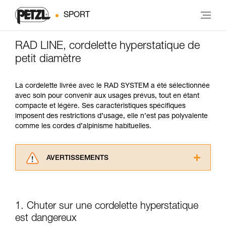
SPORT
RAD LINE, cordelette hyperstatique de
petit diamètre
La cordelette livrée avec le RAD SYSTEM a été sélectionnée
avec soin pour convenir aux usages prévus, tout en étant
compacte et légère. Ses caractéristiques spécifiques
imposent des restrictions d’usage, elle n’est pas polyvalente
comme les cordes d’alpinisme habituelles.
AVERTISSEMENTS
Lisez attentivement les notices techniques des
produits utilisés dans ce conseil avant de le
consulter. Vous devez avoir compris les
1. Chuter sur une cordelette hyperstatique
informations de la notice technique pour
pouvoir comprendre ce complément
est dangereux