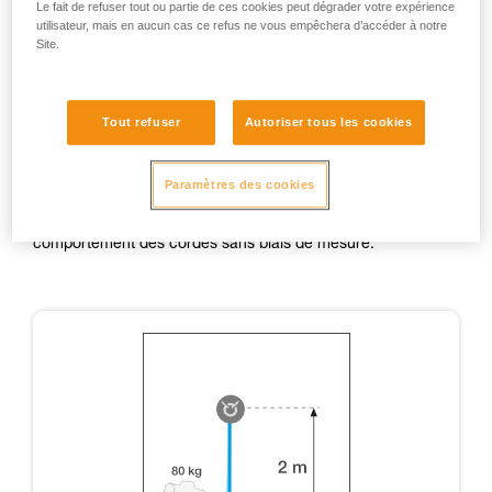
Le fait de refuser tout ou partie de ces cookies peut dégrader votre expérience
utilisateur, mais en aucun cas ce refus ne vous empêchera d’accéder à notre
Test comparatif d’amortissement par la corde :
Site.
Facteur de chute : FF 0,4.
Chute 0,8 m sur 2 m de corde avec nœud en huit aux deux
bouts, nœuds serrés à 80 kg.
Tout refuser
Autoriser tous les cookies
Mannequin de 80 kg.
Remarque :
Paramètres des cookies
La situation testée ne correspond pas à une situation
d’assurage réelle, le but est uniquement de caractériser le
comportement des cordes sans biais de mesure.