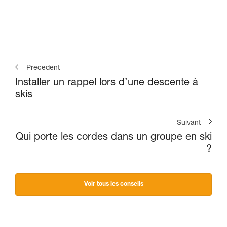
pour le secours en crevasse, la
descente en rappel et
l'encordement sur glacier pour
s'échapper d'une zone
crevassée
Précédent
Installer un rappel lors d’une descente à
skis
Suivant
Qui porte les cordes dans un groupe en ski
?
Voir tous les conseils