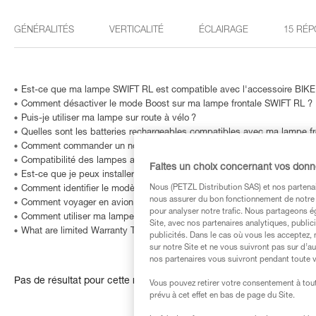
GÉNÉRALITÉS
VERTICALITÉ
ÉCLAIRAGE
15 RÉP
Est-ce que ma lampe SWIFT RL est compatible avec l'accessoire BIK
Comment désactiver le mode Boost sur ma lampe frontale SWIFT RL ?
Puis-je utiliser ma lampe sur route à vélo ?
Quelles sont les batteries rechargeables compatibles avec ma lampe fr
Comment commander un nouveau bandeau ?
Compatibilité des lampes avec HELMET ADAPT
Faites un choix concernant vos don
Est-ce que je peux installer une lampe frontale sur mon vélo ?
Nous (PETZL Distribution SAS) et nos partenai
Comment identifier le modèle et l'âge de ma lampe frontale Petzl ?
nous assurer du bon fonctionnement de notre S
Comment voyager en avion avec une lampe frontale ?
pour analyser notre trafic. Nous partageons é
Comment utiliser ma lampe dans le brouillard ?
Site, avec nos partenaires analytiques, public
What are limited Warranty Terms in United States and Canada ?
publicités. Dans le cas où vous les acceptez, 
sur notre Site et ne vous suivront pas sur d’a
nos partenaires vous suivront pendant toute v
Pas de résultat pour cette recherche
Vous pouvez retirer votre consentement à tout
prévu à cet effet en bas de page du Site.