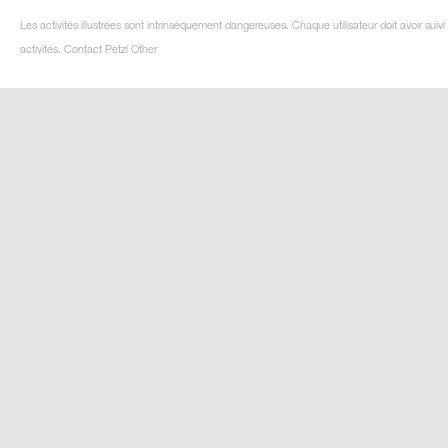
Les activités illustrées sont intrinsèquement dangereuses. Chaque utilisateur doit avoir su
activités. Contact Petzl Other