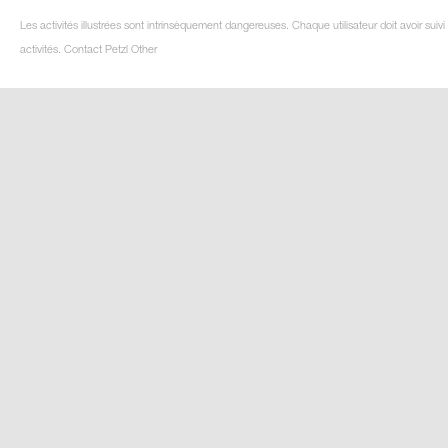
Les activités illustrées sont intrinsèquement dangereuses. Chaque utilisateur doit avoir su
activités. Contact Petzl Other