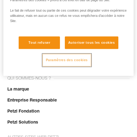
Paramètres des cookies » prévu à cet effet en bas de page du Site.
Le fait de refuser tout ou partie de ces cookies peut dégrader votre expérience
utilisateur, mais en aucun cas ce refus ne vous empêchera d’accéder à notre
Site.
Tout refuser
Autoriser tous les cookies
Rejoignez la communauté !
Paramètres des cookies
QUI SOMMES-NOUS ?
La marque
Entreprise Responsable
Petzl Fondation
Petzl Solutions