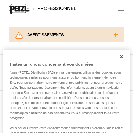
PROFESSIONNEL
AVERTISSEMENTS
Lisez attentivement les notices techniques des
produits utilisés dans ce conseil avant de le
consulter. Vous devez avoir compris les
informations de la notice technique pour
Faites un choix concernant vos données
pouvoir comprendre ce complément
Nous (PETZL Distribution SAS) et nos partenaires utilisons des cookies et/ou
Voir tous les conseils
d’informations.
technologies similaires pour nous assurer du bon fonctionnement de notre
Maîtriser ces techniques nécessite une
Site, pour personnaliser notre contenu et nos publicités, et pour analyser notre
formation et un entraînement spécifique. Validez
trafic. Nous partageons également des informations, quant à votre navigation
sur notre Site, avec nos partenaires analytiques, publicitaires et de réseaux
avec un professionnel votre capacité à refaire
sociaux afin de personnaliser nos publicités. Dans le cas où vous les
la manipulation, seul, en toute sécurité, avant
acceptez, nos cookies et/ou technologies similaires ne sont actifs que sur
Abonnez-vous à la newsletter
de la reproduire en autonomie.
notre Site et ne vous suivront pas sur d’autres sites web. Les cookies et/ou
Nous donnons des exemples de techniques
technologies similaires de nos partenaires vous suivront pendant toute votre
et restez connecté à notre actualité
liées à votre activité. Il peut en exister d’autres
navigation.
que nous ne décrivons pas ici.
Vous pouvez retirer votre consentement à tout moment en cliquant sur le lien «
Email *