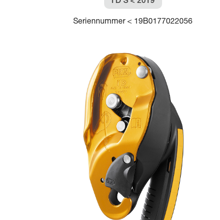
I’D S < 2019
Seriennummer < 19B0177022056