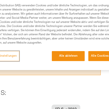
Distribution SAS) verwenden Cookies und/oder ähnliche Technologien, um das ordnu
n unserer Website zu gewährleisten, unsere Inhalte und Anzeigen individuell zu gestalte
 zu analysieren. Wir geben auch Informationen über Ihr Surfverhalten auf unserer Websi
erbe- und Social-Media-Partner weiter, um unsere Werbung anzupassen. Wenn Sie diese 
Cookies und/oder ähnliche Technologien nur auf unserer Website aktiv und verfolgen Sie
Produkte, um die es in diesem Tech Tipp geht,
ites. Die Cookies und/oder ähnliche Technologien unserer Partner werden Sie während 
te ziehen. Um diese Zusatzinformationen verstehen zu
fens verfolgen. Sie können Ihre Einwilligung jederzeit widerrufen, indem Sie auf den Li
auchsanweisung enthaltenen Informationen richtig
n“ klicken, der sich am unteren Rand der Website befindet. Die Ablehnung aller oder ein
 Ihre Benutzererfahrung beeinträchtigen, aber unter keinen Umständen wird eine solch
n, auf unsere Website zuzugreifen.
 eine entsprechende Ausbildung und ein spezielles
inem Profi, ob Sie in der Lage sind, den Vorgang
n eigenständig durchführen.
instellungen
Alle ablehnen
Alle Cookies
ivität verbundenen Techniken. Möglicherweise gibt es
chrieben werden.
 S: