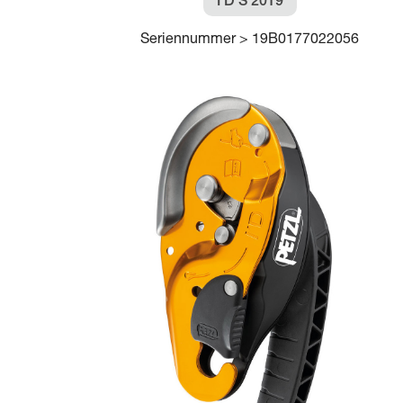
I’D S 2019
Seriennummer > 19B0177022056