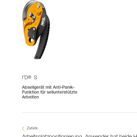
®
I’D
S
Abseilgerät mit Anti-Panik-
Funktion für seilunterstützte
Arbeiten
Zurück