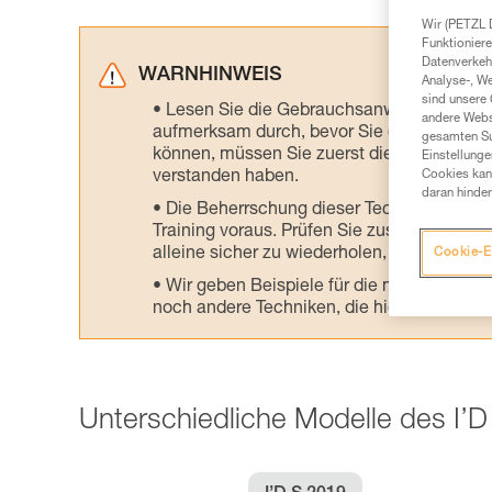
Wir (PETZL 
Funktioniere
Datenverkehr
WARNHINWEIS
Analyse-, W
sind unsere 
Lesen Sie die Gebrauchsanweisungen der 
andere Webs
aufmerksam durch, bevor Sie diesen zu Ra
gesamten Sur
können, müssen Sie zuerst die in der Gebr
Einstellunge
Cookies kann
verstanden haben.
daran hinder
Die Beherrschung dieser Techniken setzt
Training voraus. Prüfen Sie zusammen mit e
alleine sicher zu wiederholen, bevor Sie ih
Cookie-E
Wir geben Beispiele für die mit Ihrer Akt
noch andere Techniken, die hier nicht bes
Unterschiedliche Modelle des I’D