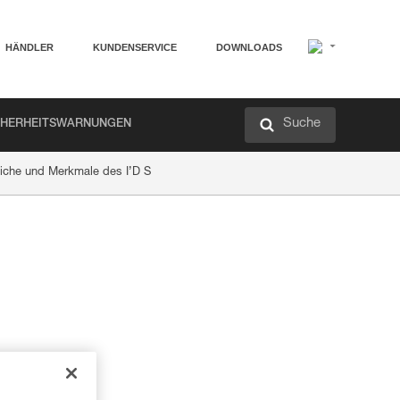
HÄNDLER
KUNDENSERVICE
DOWNLOADS
Suche
CHERHEITSWARNUNGEN
eiche und Merkmale des I’D S