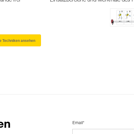
ände frei
Einsatzbereiche und Merkmale des I
le Techniken ansehen
en
Email*