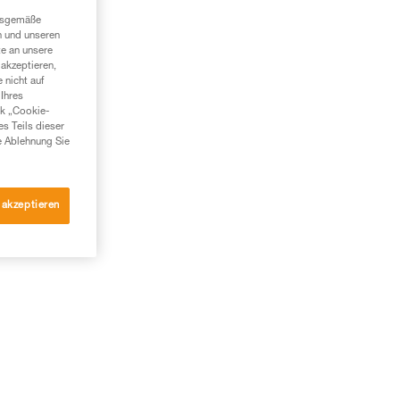
ngsgemäße
n und unseren
te an unsere
akzeptieren,
 nicht auf
Ihres
nk „Cookie-
es Teils dieser
e Ablehnung Sie
 akzeptieren