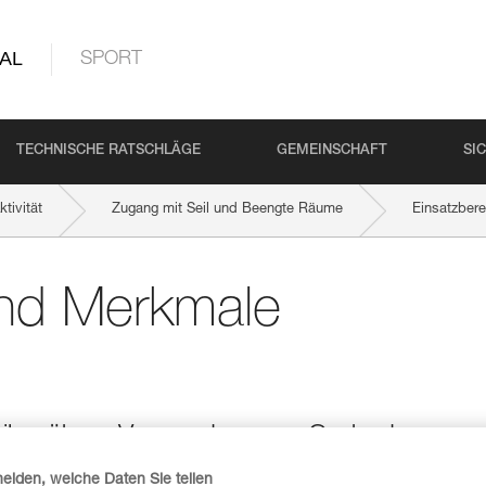
AL
SPORT
TECHNISCHE RATSCHLÄGE
GEMEINSCHAFT
SI
tivität
Zugang mit Seil und Beengte Räume
Einsatzber
und Merkmale
seilgerät zur Verwendung am Gurt oder am
heiden, welche Daten Sie teilen