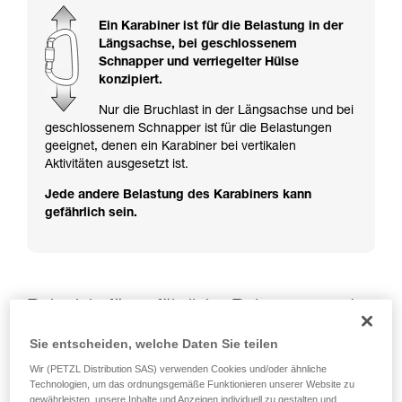
ziehen. Um diese Zusatzinformationen
verstehen zu können, müssen Sie zuerst die in
Ein Karabiner ist für die Belastung in der
der Gebrauchsanweisung enthaltenen
Längsachse, bei geschlossenem
Informationen richtig verstanden haben.
Schnapper und verriegelter Hülse
Die Beherrschung dieser Techniken setzt eine
konzipiert.
entsprechende Ausbildung und ein spezielles
Training voraus. Prüfen Sie zusammen mit
Nur die Bruchlast in der Längsachse und bei
einem Profi, ob Sie in der Lage sind, den
geschlossenem Schnapper ist für die Belastungen
Vorgang alleine sicher zu wiederholen, bevor
geeignet, denen ein Karabiner bei vertikalen
Sie ihn eigenständig durchführen.
Aktivitäten ausgesetzt ist.
Wir geben Beispiele für die mit Ihrer Aktivität
Jede andere Belastung des Karabiners kann
verbundenen Techniken. Möglicherweise gibt es
gefährlich sein.
noch andere Techniken, die hier nicht
beschrieben werden.
Beispiele für gefährliche Belastungen der
Karabiner
Sie entscheiden, welche Daten Sie teilen
Wir (PETZL Distribution SAS) verwenden Cookies und/oder ähnliche
Technologien, um das ordnungsgemäße Funktionieren unserer Website zu
gewährleisten, unsere Inhalte und Anzeigen individuell zu gestalten und