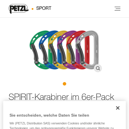
SPORT
SPIRIT-Karabiner im 6er-Pack
SPIRIT-Karabiner mit gebogenem Schnapper im 6er-Pack
Sie entscheiden, welche Daten Sie teilen
Wir (PETZL Distribution SAS) verwenden Cookies und/oder ähnliche
Der für sein leichtes und vielfältig einsetzbares Design
Technologien, um das ordnungsgemäße Funktionieren unserer Website zu