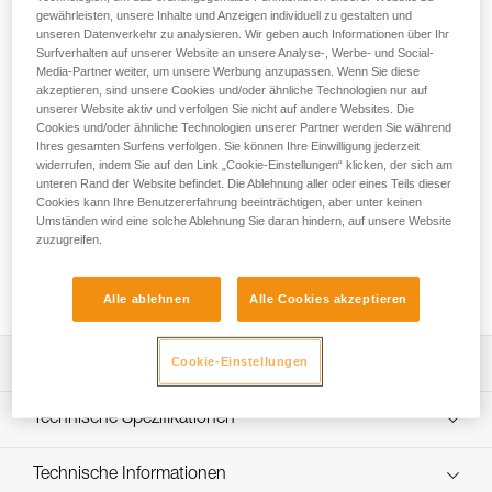
bekannte SPIRIT-Karabiner ist ideal zum Sportklettern und
gewährleisten, unsere Inhalte und Anzeigen individuell zu gestalten und
zum Auschecken von Kletterrouten geeignet. Der gebogene
unseren Datenverkehr zu analysieren. Wir geben auch Informationen über Ihr
Schnapper optimiert das Ein- und Aushängen am Seil. Das
Surfverhalten auf unserer Website an unsere Analyse-, Werbe- und Social-
Keylock-System verhindert, dass sich der Karabiner beim
Media-Partner weiter, um unsere Werbung anzupassen. Wenn Sie diese
akzeptieren, sind unsere Cookies und/oder ähnliche Technologien nur auf
Ein- und Aushängen verhakt. Die Standardgröße
unserer Website aktiv und verfolgen Sie nicht auf andere Websites. Die
beeinträchtigt nicht seine Leichtigkeit. Im Gegenteil: Sein
Cookies und/oder ähnliche Technologien unserer Partner werden Sie während
ausgezeichnetes Verhältnis zwischen Gewichtsersparnis
Ihres gesamten Surfens verfolgen. Sie können Ihre Einwilligung jederzeit
und Leistungsfähigkeit ermöglicht den Einsatz in vielfältigem
widerrufen, indem Sie auf den Link „Cookie-Einstellungen“ klicken, der sich am
Gelände wie Felsen, Mehrseillängenrouten und
unteren Rand der Website befindet. Die Ablehnung aller oder eines Teils dieser
Cookies kann Ihre Benutzererfahrung beeinträchtigen, aber unter keinen
Hochgebirge. Das Set enthält sechs SPIRIT-Karabiner mit
Umständen wird eine solche Ablehnung Sie daran hindern, auf unsere Website
gebogenem Schnapper in unterschiedlichen Farben (Grau,
zuzugreifen.
Violett, Grün, Rot, Gelb und Blau), die auf die
unterschiedlichen Friend-Größen abgestimmt werden
können.
Alle ablehnen
Alle Cookies akzeptieren
Cookie-Einstellungen
Leistungsverzeichnis
Einfaches Ein- und Aushängen:
Technische Spezifikationen
- Das Keylock-System verhindert, dass sich der Karabiner
an der Materialschlaufe, am Fixpunkt oder am Seil
Einzelgewicht: 37 g
Technische Informationen
verhakt.