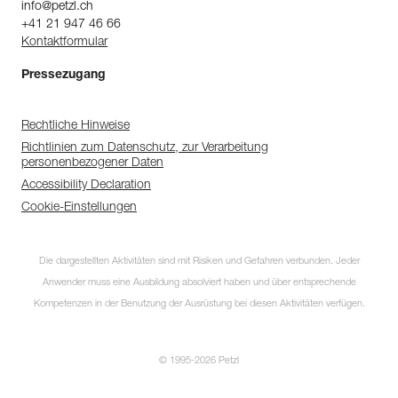
info@petzl.ch
+41 21 947 46 66
Kontaktformular
Pressezugang
Rechtliche Hinweise
Richtlinien zum Datenschutz, zur Verarbeitung
personenbezogener Daten
Accessibility Declaration
Cookie-Einstellungen
Die dargestellten Aktivitäten sind mit Risiken und Gefahren verbunden. Jeder
Anwender muss eine Ausbildung absolviert haben und über entsprechende
Kompetenzen in der Benutzung der Ausrüstung bei diesen Aktivitäten verfügen.
© 1995-2026 Petzl