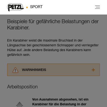
SPORT
Beispiele für gefährliche Belastungen der
Karabiner.
Ein Karabiner weist die maximale Bruchlast in der
Längsachse bei geschlossenem Schnapper und verriegelter
Hülse auf. Jede andere Belastung des Karabiners kann
gefährlich sein.
WARNHINWEIS
Lesen Sie die Gebrauchsanweisungen der
Produkte, um die es in diesem Tech Tipp geht,
Arbeitsposition
aufmerksam durch, bevor Sie diesen zu Rate
ziehen. Um diese Zusatzinformationen
verstehen zu können, müssen Sie zuerst die in
Von Ausnahmen abgesehen, ist ein
der Gebrauchsanweisung enthaltenen
Karabiner für die Belastung in der