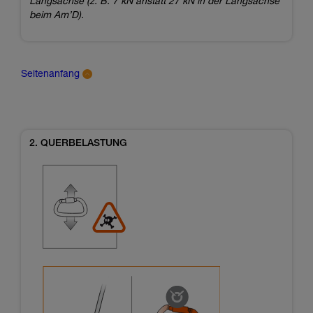
Längsachse (z. B. 7 kN anstatt 27 kN in der Längsachse
beim Am’D).
Seitenanfang
2. QUERBELASTUNG