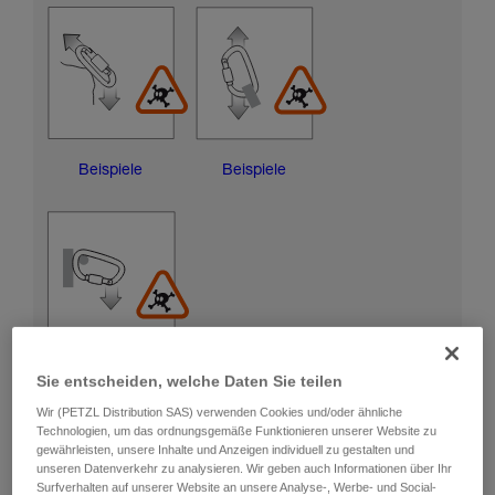
Beispiele
Beispiele
Beispiele
Sie entscheiden, welche Daten Sie teilen
Wir (PETZL Distribution SAS) verwenden Cookies und/oder ähnliche
Technologien, um das ordnungsgemäße Funktionieren unserer Website zu
RISIKEN DER BESCHÄDIGUNG DER
gewährleisten, unsere Inhalte und Anzeigen individuell zu gestalten und
VERRIEGELUNGSHÜLSE
unseren Datenverkehr zu analysieren. Wir geben auch Informationen über Ihr
Surfverhalten auf unserer Website an unsere Analyse-, Werbe- und Social-