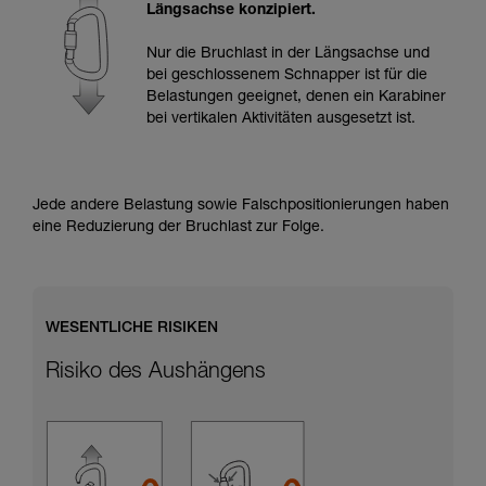
Informationen richtig verstanden haben.
Längsachse konzipiert.
Die Beherrschung dieser Techniken setzt eine
entsprechende Ausbildung und ein spezielles
Nur die Bruchlast in der Längsachse und
Training voraus. Prüfen Sie zusammen mit
bei geschlossenem Schnapper ist für die
einem Profi, ob Sie in der Lage sind, den
Belastungen geeignet, denen ein Karabiner
Vorgang alleine sicher zu wiederholen, bevor
bei vertikalen Aktivitäten ausgesetzt ist.
Sie ihn eigenständig durchführen.
Wir geben Beispiele für die mit Ihrer Aktivität
verbundenen Techniken. Möglicherweise gibt es
noch andere Techniken, die hier nicht
Jede andere Belastung sowie Falschpositionierungen haben
beschrieben werden.
eine Reduzierung der Bruchlast zur Folge.
WESENTLICHE RISIKEN
Risiko des Aushängens