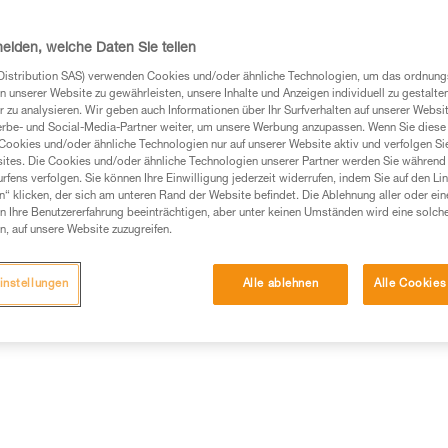
entgegen und macht aus ihr ein
heiden, welche Daten Sie teilen
Einen Händler finden
Distribution SAS) verwenden Cookies und/oder ähnliche Technologien, um das ordnu
n unserer Website zu gewährleisten, unsere Inhalte und Anzeigen individuell zu gestalte
 zu analysieren. Wir geben auch Informationen über Ihr Surfverhalten auf unserer Websi
erbe- und Social-Media-Partner weiter, um unsere Werbung anzupassen. Wenn Sie diese 
Cookies und/oder ähnliche Technologien nur auf unserer Website aktiv und verfolgen Sie
ites. Die Cookies und/oder ähnliche Technologien unserer Partner werden Sie während 
fens verfolgen. Sie können Ihre Einwilligung jederzeit widerrufen, indem Sie auf den Li
n“ klicken, der sich am unteren Rand der Website befindet. Die Ablehnung aller oder ein
 Ihre Benutzererfahrung beeinträchtigen, aber unter keinen Umständen wird eine solch
n, auf unsere Website zuzugreifen.
instellungen
Alle ablehnen
Alle Cookies
ische Informationen
Weitere Produkte