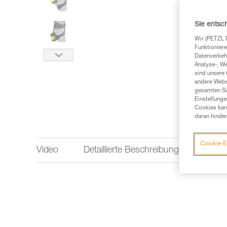
Sie entsc
Wir (PETZL 
Funktioniere
Datenverkehr
Analyse-, W
sind unsere 
andere Webs
gesamten Sur
Einstellunge
Cookies kann
daran hinder
Cookie-E
Video
Detaillierte Beschreibung
Techn