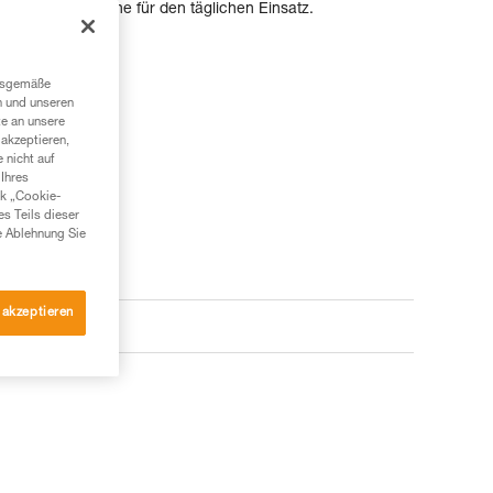
e Werkzeugtasche für den täglichen Einsatz.
ngsgemäße
n und unseren
te an unsere
akzeptieren,
 nicht auf
Ihres
nk „Cookie-
es Teils dieser
e Ablehnung Sie
 akzeptieren