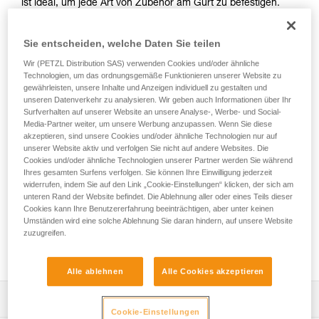
ist ideal, um jede Art von Zubehör am Gurt zu befestigen.
Der ergonomische Karabiner ist leicht zu handhaben, auch
mit Handschuhen. Der MINO ist einzeln oder mit zwei
Sie entscheiden, welche Daten Sie teilen
Zubehörteilen (Bügel gegen Verdrehen Typ CAPTIV und
einem Zubehör zum Verschließen des Schnappers Typ
Wir (PETZL Distribution SAS) verwenden Cookies und/oder ähnliche
LOCK) erhältlich.
Technologien, um das ordnungsgemäße Funktionieren unserer Website zu
gewährleisten, unsere Inhalte und Anzeigen individuell zu gestalten und
unseren Datenverkehr zu analysieren. Wir geben auch Informationen über Ihr
Surfverhalten auf unserer Website an unsere Analyse-, Werbe- und Social-
Media-Partner weiter, um unsere Werbung anzupassen. Wenn Sie diese
akzeptieren, sind unsere Cookies und/oder ähnliche Technologien nur auf
unserer Website aktiv und verfolgen Sie nicht auf andere Websites. Die
Cookies und/oder ähnliche Technologien unserer Partner werden Sie während
Ihres gesamten Surfens verfolgen. Sie können Ihre Einwilligung jederzeit
widerrufen, indem Sie auf den Link „Cookie-Einstellungen“ klicken, der sich am
unteren Rand der Website befindet. Die Ablehnung aller oder eines Teils dieser
Cookies kann Ihre Benutzererfahrung beeinträchtigen, aber unter keinen
Umständen wird eine solche Ablehnung Sie daran hindern, auf unsere Website
zuzugreifen.
Alle ablehnen
Alle Cookies akzeptieren
Leistungsverzeichnis
Cookie-Einstellungen