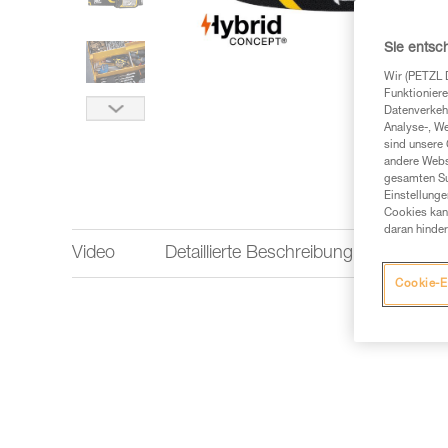
Sie entsc
Wir (PETZL 
Funktioniere
Datenverkehr
Analyse-, W
sind unsere 
andere Webs
gesamten Sur
Einstellunge
Cookies kann
daran hinder
Video
Detaillierte Beschreibung
Leist
Cookie-E