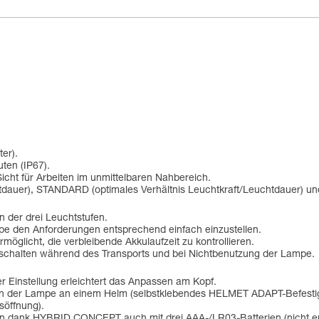
er).
ten (IP67).
Sicht für Arbeiten im unmittelbaren Nahbereich.
tdauer), STANDARD (optimales Verhältnis Leuchtkraft/Leuchtdauer) 
n der drei Leuchtstufen.
mpe den Anforderungen entsprechend einfach einzustellen.
öglicht, die verbleibende Akkulaufzeit zu kontrollieren.
nschalten während des Transports und bei Nichtbenutzung der Lampe.
Einstellung erleichtert das Anpassen am Kopf.
ingen der Lampe an einem Helm (selbstklebendes HELMET ADAPT-Befest
söffnung).
nn dank HYBRID CONCEPT auch mit drei AAA-/LR03-Batterien (nicht en