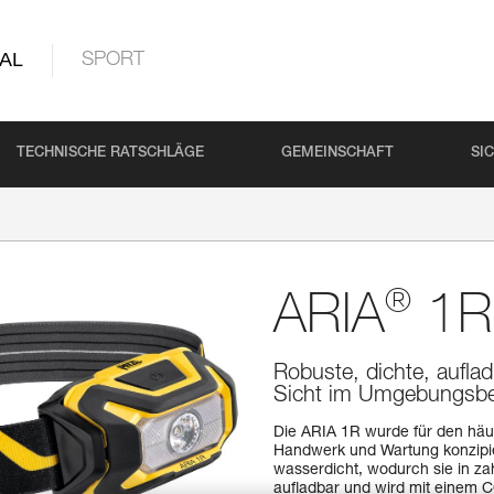
AL
SPORT
TECHNISCHE RATSCHLÄGE
GEMEINSCHAFT
SI
®
ARIA
1R
Robuste, dichte, aufla
Sicht im Umgebungsbe
Die ARIA 1R wurde für den häuf
Handwerk und Wartung konzipier
wasserdicht, wodurch sie in zah
aufladbar und wird mit einem