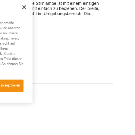
trieben werden. Die Stirnlampe ist mit einem einzigen
sgestattet und somit einfach zu bedienen. Der breite,
e komfortable Sicht im Umgebungsbereich. Die...
ngsgemäße
n und unseren
te an unsere
akzeptieren,
 nicht auf
Ihres
nk „Cookie-
es Teils dieser
e Ablehnung Sie
e
 akzeptieren