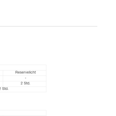
Reservelicht
-
2 Std.
2 Std.