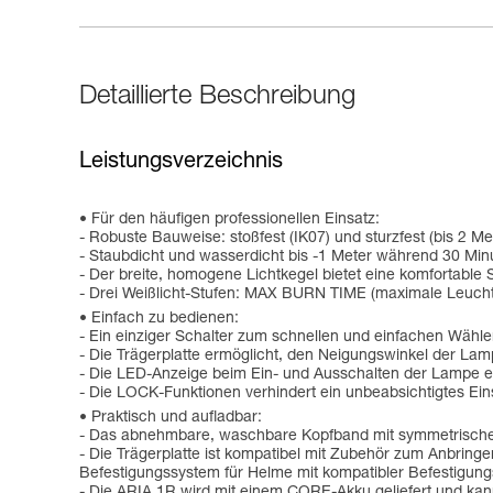
Detaillierte Beschreibung
Leistungsverzeichnis
Für den häufigen professionellen Einsatz:
- Robuste Bauweise: stoßfest (IK07) und sturzfest (bis 2 Met
- Staubdicht und wasserdicht bis -1 Meter während 30 Minu
- Der breite, homogene Lichtkegel bietet eine komfortable 
- Drei Weißlicht-Stufen: MAX BURN TIME (maximale Leuch
Einfach zu bedienen:
- Ein einziger Schalter zum schnellen und einfachen Wähle
- Die Trägerplatte ermöglicht, den Neigungswinkel der La
- Die LED-Anzeige beim Ein- und Ausschalten der Lampe erm
- Die LOCK-Funktionen verhindert ein unbeabsichtigtes Ei
Praktisch und aufladbar:
- Das abnehmbare, waschbare Kopfband mit symmetrischer 
- Die Trägerplatte ist kompatibel mit Zubehör zum Anbr
Befestigungssystem für Helme mit kompatibler Befestigung
- Die ARIA 1R wird mit einem CORE-Akku geliefert und ka