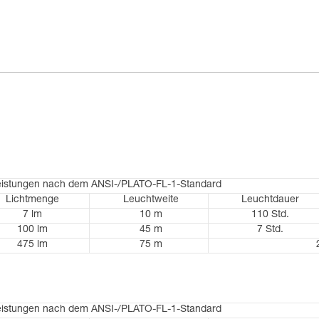
eistungen nach dem ANSI-/PLATO-FL-1-Standard
Lichtmenge
Leuchtweite
Leuchtdauer
7 lm
10 m
110 Std.
100 lm
45 m
7 Std.
475 lm
75 m
eistungen nach dem ANSI-/PLATO-FL-1-Standard