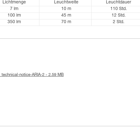
Lichtmenge
Leuchtweite
Leuchtdauer
7 lm
10 m
110 Std.
100 lm
45 m
12 Std.
350 lm
70 m
2 Std.
 technical-notice-ARIA-2 - 2.59 MB