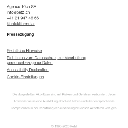
Agence 10ch SA
info@petzl.ch
+41 21 947 46 66
Kontaktformular
Pressezugang
Rechtliche Hinweise
Richtlinien zum Datenschutz, zur Verarbeitung
personenbezogener Daten
Accessibility Declaration
Cookie-Einstellungen
Die dargestellten Aktivitäten sind mit Risiken und Gefahren verbunden. Jeder
Anwender muss eine Ausbildung absolviert haben und über entsprechende
Kompetenzen in der Benutzung der Ausrüstung bei diesen Aktivitäten verfügen.
© 1995-2026 Petzl