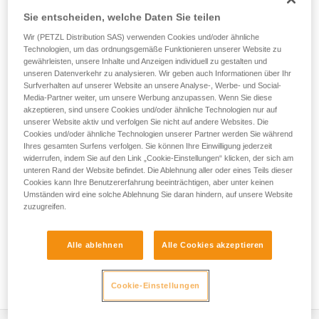
Die Umlenkrolle MINI TRAXION lässt sich öffnen, auch wenn
Sie entscheiden, welche Daten Sie teilen
sie am Anschlagpunkt befestigt ist, und ist für das Einrichten
von Flaschenzugsystemen konzipiert. Dank ihrer
Wir (PETZL Distribution SAS) verwenden Cookies und/oder ähnliche
mittelgroßen Laufrolle und ihres sehr hohen Wirkungsgrads
Technologien, um das ordnungsgemäße Funktionieren unserer Website zu
eignet sie sich besonders zum Heben von mittelschweren
gewährleisten, unsere Inhalte und Anzeigen individuell zu gestalten und
unseren Datenverkehr zu analysieren. Wir geben auch Informationen über Ihr
Lasten. Sie ist kompakt und ermöglicht, Volumen und
Surfverhalten auf unserer Website an unsere Analyse-, Werbe- und Social-
Gewicht zu reduzieren, insbesondere bei technischen
Media-Partner weiter, um unsere Werbung anzupassen. Wenn Sie diese
Rettungseinsätzen und seilunterstützten Arbeiten.
akzeptieren, sind unsere Cookies und/oder ähnliche Technologien nur auf
unserer Website aktiv und verfolgen Sie nicht auf andere Websites. Die
Cookies und/oder ähnliche Technologien unserer Partner werden Sie während
Ihres gesamten Surfens verfolgen. Sie können Ihre Einwilligung jederzeit
widerrufen, indem Sie auf den Link „Cookie-Einstellungen“ klicken, der sich am
unteren Rand der Website befindet. Die Ablehnung aller oder eines Teils dieser
Cookies kann Ihre Benutzererfahrung beeinträchtigen, aber unter keinen
Umständen wird eine solche Ablehnung Sie daran hindern, auf unsere Website
zuzugreifen.
Alle ablehnen
Alle Cookies akzeptieren
Cookie-Einstellungen