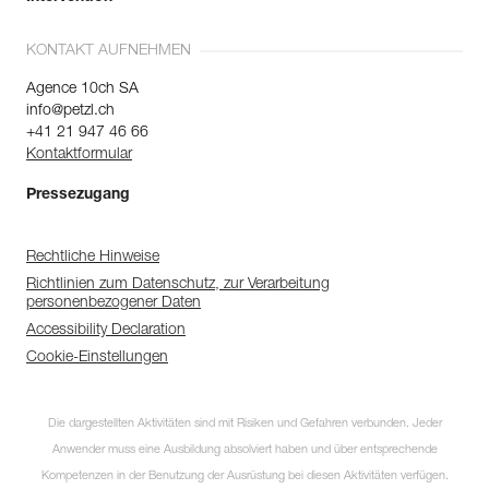
KONTAKT AUFNEHMEN
Agence 10ch SA
info@petzl.ch
+41 21 947 46 66
Kontaktformular
Pressezugang
Rechtliche Hinweise
Richtlinien zum Datenschutz, zur Verarbeitung
personenbezogener Daten
Accessibility Declaration
Cookie-Einstellungen
Die dargestellten Aktivitäten sind mit Risiken und Gefahren verbunden. Jeder
Anwender muss eine Ausbildung absolviert haben und über entsprechende
Kompetenzen in der Benutzung der Ausrüstung bei diesen Aktivitäten verfügen.