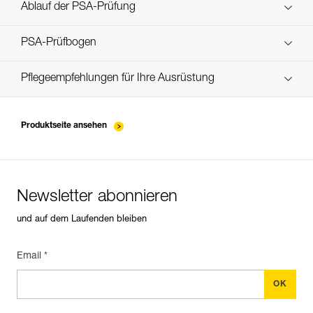
Entdecken Sie ePPEcentre
Bestände
Ablauf der PSA-Prüfung
verif-EPI-bloqueur-procedure-DE
PSA-Prüfbogen
verif-EPI-bloqueur-suivi-DE
Pflegeempfehlungen für Ihre Ausrüstung
entretien-bloqueurs_DE
Produktseite ansehen
Newsletter abonnieren
und auf dem Laufenden bleiben
Email *