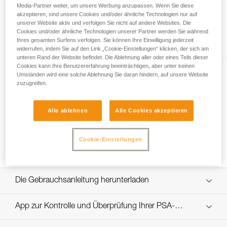
Media-Partner weiter, um unsere Werbung anzupassen. Wenn Sie diese
akzeptieren, sind unsere Cookies und/oder ähnliche Technologien nur auf
unserer Website aktiv und verfolgen Sie nicht auf andere Websites. Die
Verwendung einer einzigen Seilklemme?
Cookies und/oder ähnliche Technologien unserer Partner werden Sie während
Ihres gesamten Surfens verfolgen. Sie können Ihre Einwilligung jederzeit
widerrufen, indem Sie auf den Link „Cookie-Einstellungen“ klicken, der sich am
unteren Rand der Website befindet. Die Ablehnung aller oder eines Teils dieser
Cookies kann Ihre Benutzererfahrung beeinträchtigen, aber unter keinen
Umständen wird eine solche Ablehnung Sie daran hindern, auf unsere Website
zuzugreifen.
Alle ablehnen
Alle Cookies akzeptieren
Abstieg mit Seilklemmen über eine kurze
Cookie-Einstellungen
Strecke
Die Gebrauchsanleitung herunterladen
Technical Notice
App zur Kontrolle und Überprüfung Ihrer PSA-