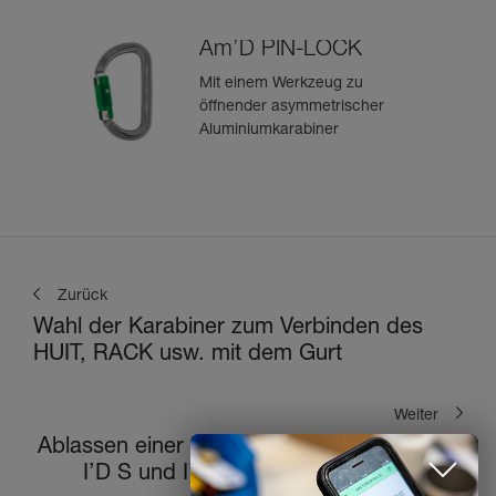
Am’D PIN-LOCK
Mit einem Werkzeug zu
öffnender asymmetrischer
Aluminiumkarabiner
Zurück
Wahl der Karabiner zum Verbinden des
HUIT, RACK usw. mit dem Gurt
Weiter
Ablassen einer Last von 150 bis 250 kg mit
I’D S und I’D EVAC am Anschlagpunkt