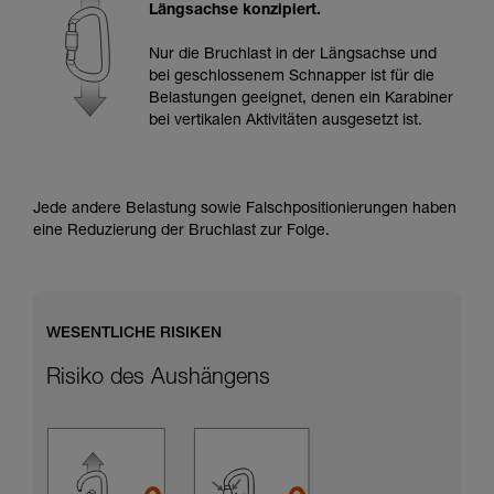
Informationen richtig verstanden haben.
Längsachse konzipiert.
Die Beherrschung dieser Techniken setzt eine
entsprechende Ausbildung und ein spezielles
Nur die Bruchlast in der Längsachse und
Training voraus. Prüfen Sie zusammen mit
bei geschlossenem Schnapper ist für die
einem Profi, ob Sie in der Lage sind, den
Belastungen geeignet, denen ein Karabiner
Vorgang alleine sicher zu wiederholen, bevor
bei vertikalen Aktivitäten ausgesetzt ist.
Sie ihn eigenständig durchführen.
Wir geben Beispiele für die mit Ihrer Aktivität
verbundenen Techniken. Möglicherweise gibt es
noch andere Techniken, die hier nicht
Jede andere Belastung sowie Falschpositionierungen haben
beschrieben werden.
eine Reduzierung der Bruchlast zur Folge.
WESENTLICHE RISIKEN
Risiko des Aushängens