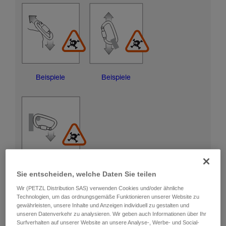
Beispiele
Beispiele
Beispiele
Sie entscheiden, welche Daten Sie teilen
Wir (PETZL Distribution SAS) verwenden Cookies und/oder ähnliche
Technologien, um das ordnungsgemäße Funktionieren unserer Website zu
RISIKEN DER BESCHÄDIGUNG DER
gewährleisten, unsere Inhalte und Anzeigen individuell zu gestalten und
VERRIEGELUNGSHÜLSE
unseren Datenverkehr zu analysieren. Wir geben auch Informationen über Ihr
Surfverhalten auf unserer Website an unsere Analyse-, Werbe- und Social-