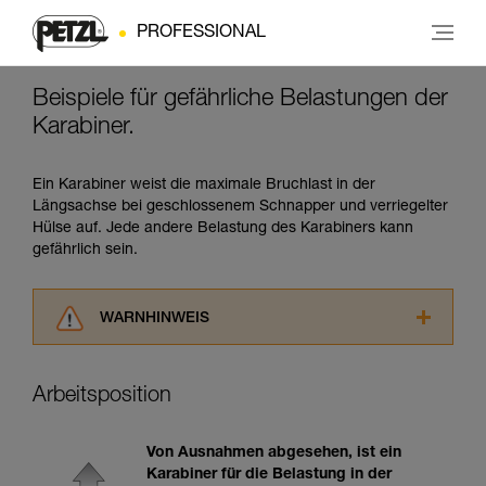
PROFESSIONAL
Beispiele für gefährliche Belastungen der
Karabiner.
Ein Karabiner weist die maximale Bruchlast in der
Längsachse bei geschlossenem Schnapper und verriegelter
Hülse auf. Jede andere Belastung des Karabiners kann
gefährlich sein.
WARNHINWEIS
Lesen Sie die Gebrauchsanweisungen der
Produkte, um die es in diesem Tech Tipp geht,
Arbeitsposition
aufmerksam durch, bevor Sie diesen zu Rate
ziehen. Um diese Zusatzinformationen
verstehen zu können, müssen Sie zuerst die in
Von Ausnahmen abgesehen, ist ein
der Gebrauchsanweisung enthaltenen
Karabiner für die Belastung in der