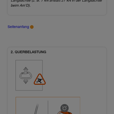
Längsachse (z. B. 7 kN anstatt 27 kN in der Längsachse
beim Am’D).
Seitenanfang
2. QUERBELASTUNG