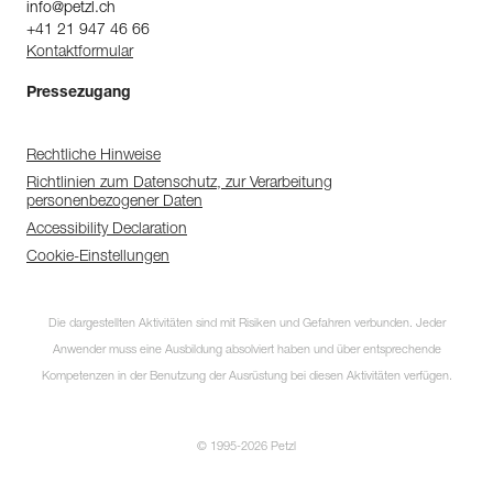
info@petzl.ch
+41 21 947 46 66
Kontaktformular
Pressezugang
Rechtliche Hinweise
Richtlinien zum Datenschutz, zur Verarbeitung
personenbezogener Daten
Accessibility Declaration
Cookie-Einstellungen
Die dargestellten Aktivitäten sind mit Risiken und Gefahren verbunden. Jeder
Anwender muss eine Ausbildung absolviert haben und über entsprechende
Kompetenzen in der Benutzung der Ausrüstung bei diesen Aktivitäten verfügen.
© 1995-2026 Petzl