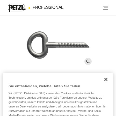
PROFESSIONAL
Sie entscheiden, welche Daten Sie teilen
BAT’INOX
Wir (PETZL Distribution SAS) verwenden Cookies und/oder ähnliche
Technologien, um das ordnungsgemäße Funktionieren unserer Website zu
Geschmiedeter Bohrhaken aus rostfreiem Stahl zur
gewährleisten, unsere Inhalte und Anzeigen individuell zu gestalten und
unseren Datenverkehr zu analysieren. Wir geben auch Informationen über Ihr
Befestigung mittels Verbundmörtel (10er Pack)
Surfverhalten auf unserer Website an unsere Analyse-, Werbe- und Social-
Media-Partner weiter, um unsere Werbung anzupassen. Wenn Sie diese