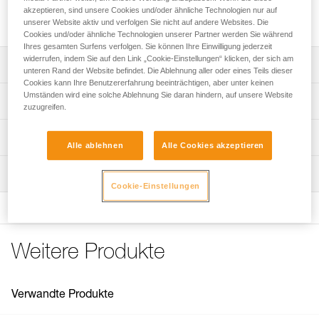
Geschmiedeter Bohrhaken aus rostfreiem Stahl zur
akzeptieren, sind unsere Cookies und/oder ähnliche Technologien nur auf
Befestigung mittels Verbundmörtel.
unserer Website aktiv und verfolgen Sie nicht auf andere Websites. Die
Cookies und/oder ähnliche Technologien unserer Partner werden Sie während
Ihres gesamten Surfens verfolgen. Sie können Ihre Einwilligung jederzeit
widerrufen, indem Sie auf den Link „Cookie-Einstellungen“ klicken, der sich am
Leistungsverzeichnis
unteren Rand der Website befindet. Die Ablehnung aller oder eines Teils dieser
Cookies kann Ihre Benutzererfahrung beeinträchtigen, aber unter keinen
14 x 100 mm.
Umständen wird eine solche Ablehnung Sie daran hindern, auf unsere Website
Technische Spezifikationen
zuzugreifen.
Hinweis: Für im Pack verkaufte Artikel ist der
Material: geschmiedeter Edelstahl
Technische Informationen
Weiterverkauf einzelner Produkte aus dem Pack nicht
Alle ablehnen
Alle Cookies akzeptieren
Zertifizierung(en): EN 959
zulässig.
Gebrauchsanleitung
Wartung
Zugrundeliegende Spezifikationen
Das PDF herunterladen technical-notice-BAT-INOX-2
Cookie-Einstellungen
Konformitätserklärung
Referenz : G102AA00
Das PDF herunterladen Declaration of conformity-
Durchmesser : 14 mm
G102AA00-BATINOX
Gewicht : 250 g
: Granit, Gneis über 80 MPa: Vorversuche ratsam
Häufige Fragen
Weitere Produkte
: Harter Kalkstein über 80 MPa: Vorversuche ratsam
Häufige Fragen
Kalkstein und mittelharter Sandstein 80 MPa - 45 MPa:
Vorversuche ratsam
See all technical content
Verwandte Produkte
: Weicher Fels (weicher Sandstein, Kalkstein) unter 45
MPa: Vorversuche ratsam