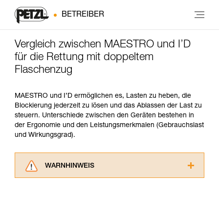
BETREIBER
Vergleich zwischen MAESTRO und I’D
für die Rettung mit doppeltem
Flaschenzug
MAESTRO und I’D ermöglichen es, Lasten zu heben, die
Blockierung jederzeit zu lösen und das Ablassen der Last zu
steuern. Unterschiede zwischen den Geräten bestehen in
der Ergonomie und den Leistungsmerkmalen (Gebrauchslast
und Wirkungsgrad).
WARNHINWEIS
Lesen Sie die Gebrauchsanweisungen der
Produkte, um die es in diesem Tech Tipp geht,
aufmerksam durch, bevor Sie diesen zu Rate
ziehen. Um diese Zusatzinformationen