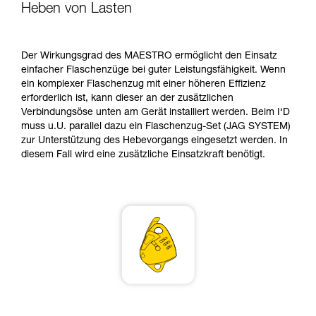
verstehen zu können, müssen Sie zuerst die in
Heben von Lasten
der Gebrauchsanweisung enthaltenen
Informationen richtig verstanden haben.
Die Beherrschung dieser Techniken setzt eine
Der Wirkungsgrad des MAESTRO ermöglicht den Einsatz
entsprechende Ausbildung und ein spezielles
einfacher Flaschenzüge bei guter Leistungsfähigkeit. Wenn
Training voraus. Prüfen Sie zusammen mit
ein komplexer Flaschenzug mit einer höheren Effizienz
einem Profi, ob Sie in der Lage sind, den
erforderlich ist, kann dieser an der zusätzlichen
Vorgang alleine sicher zu wiederholen, bevor
Verbindungsöse unten am Gerät installiert werden. Beim I‘D
Sie ihn eigenständig durchführen.
muss u.U. parallel dazu ein Flaschenzug-Set (JAG SYSTEM)
Wir geben Beispiele für die mit Ihrer Aktivität
zur Unterstützung des Hebevorgangs eingesetzt werden. In
verbundenen Techniken. Möglicherweise gibt es
diesem Fall wird eine zusätzliche Einsatzkraft benötigt.
noch andere Techniken, die hier nicht
beschrieben werden.