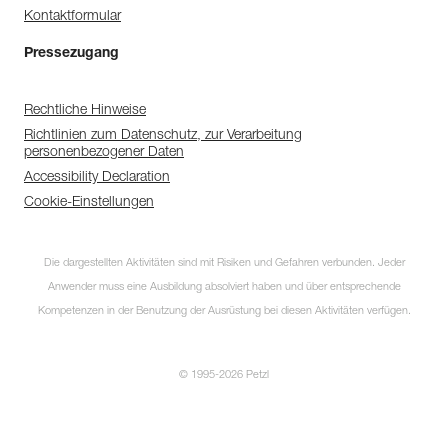
Kontaktformular
Pressezugang
Rechtliche Hinweise
Richtlinien zum Datenschutz, zur Verarbeitung
personenbezogener Daten
Accessibility Declaration
Cookie-Einstellungen
Die dargestellten Aktivitäten sind mit Risiken und Gefahren verbunden. Jeder
Anwender muss eine Ausbildung absolviert haben und über entsprechende
Kompetenzen in der Benutzung der Ausrüstung bei diesen Aktivitäten verfügen.
© 1995-2026 Petzl