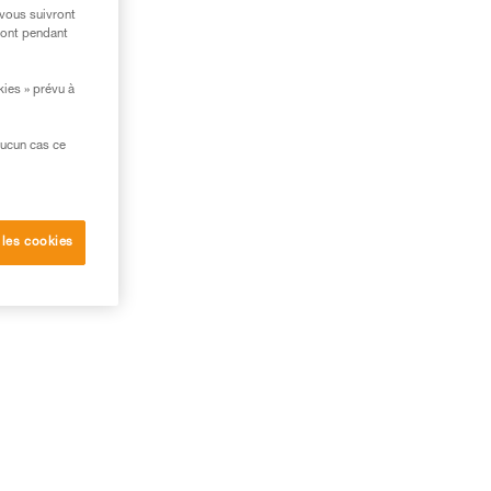
 vous suivront
ront pendant
kies » prévu à
aucun cas ce
 les cookies