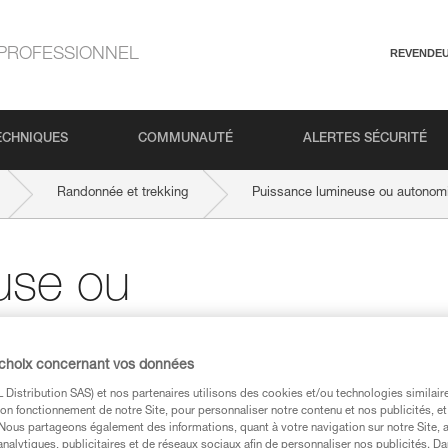
PROFESSIONNEL
REVENDE
ECHNIQUES
COMMUNAUTÉ
ALERTES SÉCURITÉ
Randonnée et trekking
Puissance lumineuse ou autonom
use ou
ion de
 choix concernant vos données
Distribution SAS) et nos partenaires utilisons des cookies et/ou technologies similai
on fonctionnement de notre Site, pour personnaliser notre contenu et nos publicités, et
. Nous partageons également des informations, quant à votre navigation sur notre Site, 
analytiques, publicitaires et de réseaux sociaux afin de personnaliser nos publicités. Da