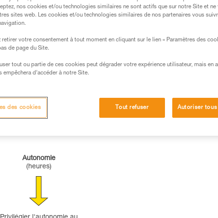
eptez, nos cookies et/ou technologies similaires ne sont actifs que sur notre Site et ne
tres sites web. Les cookies et/ou technologies similaires de nos partenaires vous suiv
navigation.
retirer votre consentement à tout moment en cliquant sur le lien « Paramètres des coo
 bas de page du Site.
efuser tout ou partie de ces cookies peut dégrader votre expérience utilisateur, mais en 
s empêchera d’accéder à notre Site.
es des cookies
Tout refuser
Autoriser tous
Autonomie
(heures)
Privilégier l'autonomie au