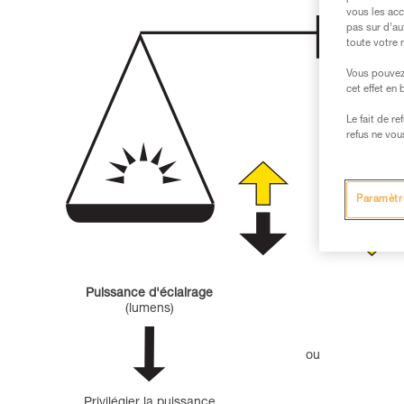
vous les acc
pas sur d’au
toute votre 
Vous pouvez 
cet effet en
Le fait de r
refus ne vou
Paramètr
Puissance d'éclairage
(lumens)
ou
Privilégier la puissance