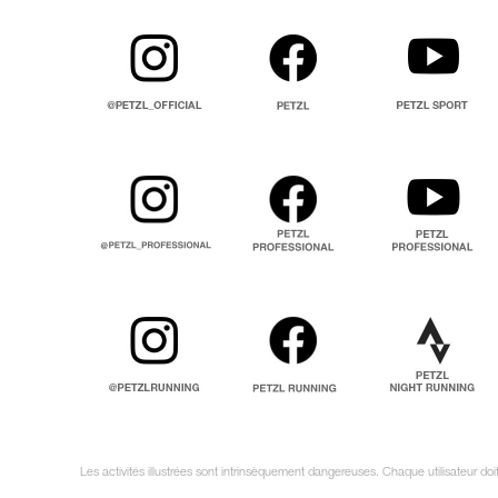
Les activités illustrées sont intrinsèquement dangereuses. Chaque utilisateur d