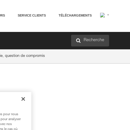
URS
SERVICE CLIENTS
TÉLÉCHARGEMENTS
Recherche
ie, question de compromis
res pour nous
 pour analyser
avec nos
ns le cas où