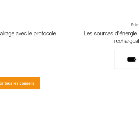
Suiv
irage avec le protocole
Les sources d’énergie
rechargea
oir tous les conseils