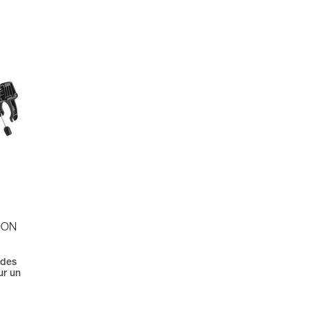
DON
 des
ur un