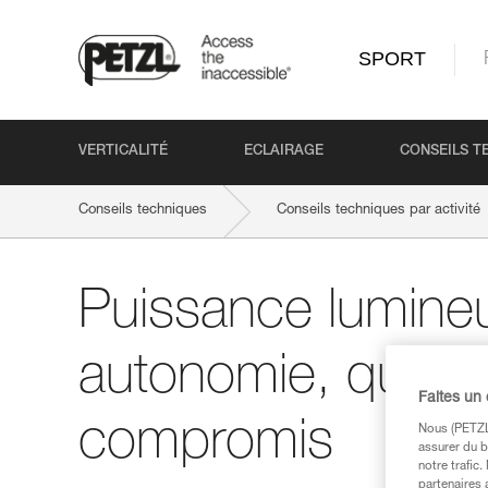
SPORT
VERTICALITÉ
ECLAIRAGE
CONSEILS T
Conseils techniques
Conseils techniques par activité
Puissance lumine
autonomie, quest
Faites un
compromis
Nous (PETZL 
assurer du b
notre trafic
partenaires 