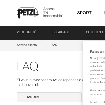
SPORT
VERTICALITÉ
ECLAIRAGE
CONSEILS T
Service clients
FAQ
Faites un
Nous (PETZL 
assurer du b
FAQ
notre trafic
partenaires 
vous les acc
pas sur d’au
Si vous n'avez pas trouvé de réponses à vos questions
toute votre 
les trouver ici.
Vous pouvez 
cet effet en
Effectuer 
Le fait de r