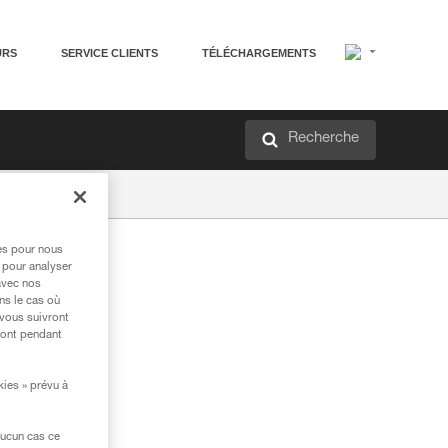
URS
SERVICE CLIENTS
TÉLÉCHARGEMENTS
Recherche
res pour nous
 pour analyser
avec nos
ns le cas où
 vous suivront
ront pendant
kies » prévu à
aucun cas ce