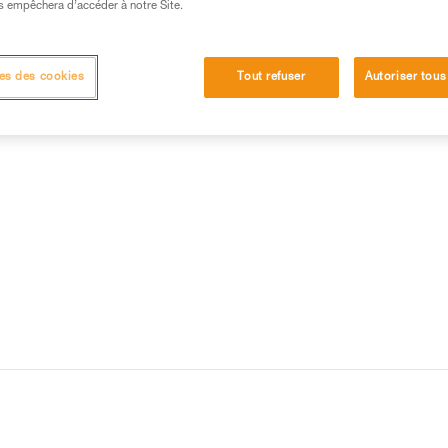
s empêchera d’accéder à notre Site.
15 RÉPONSES LES PLUS CONSULTÉES
CONTACT
es des cookies
Tout refuser
Autoriser tous
O TRAXION avec une cordelette RAD LINE 6 mm ou une autre cordelette ?