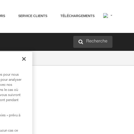
URS
SERVICE CLIENTS
TÉLÉCHARGEMENTS
Recherche
res pour nous
 pour analyser
avec nos
ns le cas où
 vous suivront
ront pendant
kies » prévu à
aucun cas ce