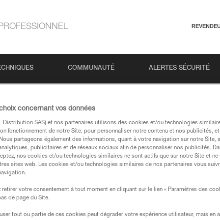
PROFESSIONNEL
REVENDE
ECHNIQUES
COMMUNAUTÉ
ALERTES SÉCURITÉ
 choix concernant vos données
Distribution SAS) et nos partenaires utilisons des cookies et/ou technologies similai
on fonctionnement de notre Site, pour personnaliser notre contenu et nos publicités, et
. Nous partageons également des informations, quant à votre navigation sur notre Site, 
analytiques, publicitaires et de réseaux sociaux afin de personnaliser nos publicités. Da
eptez, nos cookies et/ou technologies similaires ne sont actifs que sur notre Site et ne
tres sites web. Les cookies et/ou technologies similaires de nos partenaires vous suiv
 dans nos pages produits et techniques, vous devriez
navigation.
retirer votre consentement à tout moment en cliquant sur le lien « Paramètres des coo
 bas de page du Site.
votre recherche
efuser tout ou partie de ces cookies peut dégrader votre expérience utilisateur, mais en 