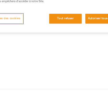
s empêchera d’accéder à notre Site.
15 RÉPONSES LES PLUS CONSULTÉES
CONTACT
es des cookies
Tout refuser
Autoriser tous
O TRAXION avec une cordelette RAD LINE 6 mm ou une autre cordelette ?