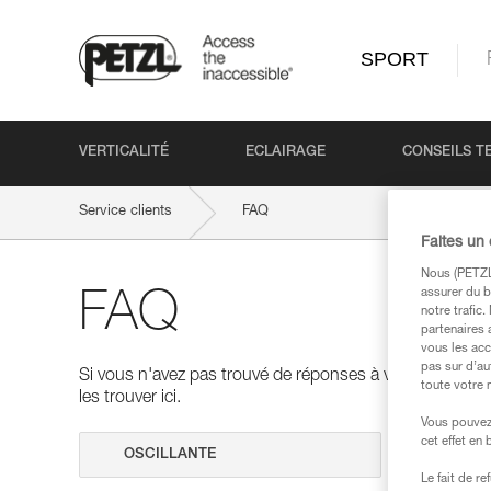
SPORT
VERTICALITÉ
ECLAIRAGE
CONSEILS T
Service clients
FAQ
Faites un
Nous (PETZL 
assurer du b
FAQ
notre trafic
partenaires 
vous les acc
pas sur d’au
Si vous n'avez pas trouvé de réponses à vos questions
toute votre 
les trouver ici.
Vous pouvez 
cet effet en
Effectuer 
Le fait de r