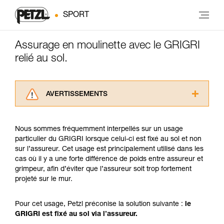
SPORT
Assurage en moulinette avec le GRIGRI
relié au sol.
AVERTISSEMENTS
Lisez attentivement les notices techniques des
produits utilisés dans ce conseil avant de le
Nous sommes fréquemment interpellés sur un usage
consulter. Vous devez avoir compris les
particulier du GRIGRI lorsque celui-ci est fixé au sol et non
informations de la notice technique pour
sur l’assureur. Cet usage est principalement utilisé dans les
pouvoir comprendre ce complément
cas où il y a une forte différence de poids entre assureur et
d’informations.
grimpeur, afin d’éviter que l’assureur soit trop fortement
Maîtriser ces techniques nécessite une
projeté sur le mur.
formation et un entraînement spécifique. Validez
avec un professionnel votre capacité à refaire
la manipulation, seul, en toute sécurité, avant
Pour cet usage, Petzl préconise la solution suivante :
le
de la reproduire en autonomie.
GRIGRI est fixé au sol via l’assureur.
Nous donnons des exemples de techniques