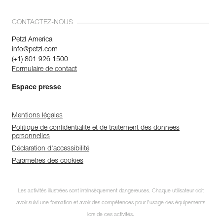
CONTACTEZ-NOUS
Petzl America
info@petzl.com
(+1) 801 926 1500
Formulaire de contact
Espace presse
Mentions légales
Politique de confidentialité et de traitement des données
personnelles
Déclaration d'accessibilité
Paramètres des cookies
Les activités illustrées sont intrinsèquement dangereuses. Chaque utilisateur doit
avoir suivi une formation et avoir des compétences pour l’usage des équipements
lors de ces activités.