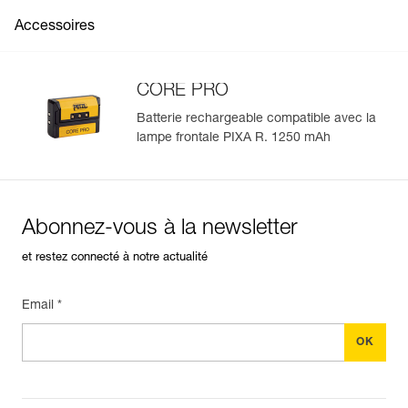
Accessoires
Voir tous les contenus techniques
CORE PRO
Batterie rechargeable compatible avec la
lampe frontale PIXA R. 1250 mAh
Gérer et inspecter facilement votre EPI
Ajoutez un produit Petzl en scannant simplement son
datamatrix : toutes les informations relatives au produit
s'afficheront automatiquement.
Abonnez-vous à la newsletter
Importez et exportez facilement vos données EPI
existantes.
et restez connecté à notre actualité
Voir l'historique d'un produit à partir de sa date de
fabrication.
Email *
En savoir plus