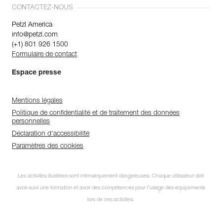
CONTACTEZ-NOUS
Petzl America
info@petzl.com
(+1) 801 926 1500
Formulaire de contact
Espace presse
Mentions légales
Politique de confidentialité et de traitement des données
personnelles
Déclaration d'accessibilité
Paramètres des cookies
Les activités illustrées sont intrinsèquement dangereuses. Chaque utilisateur doit
avoir suivi une formation et avoir des compétences pour l’usage des équipements
lors de ces activités.