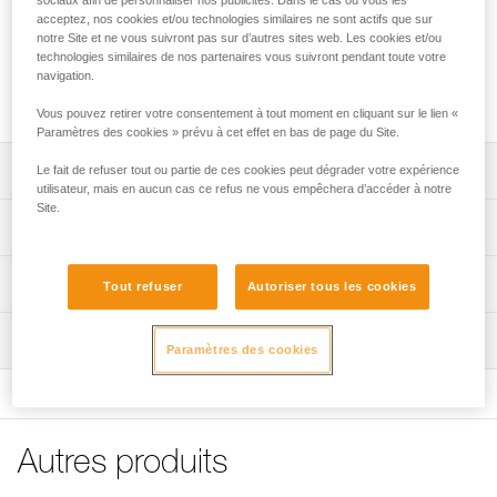
acceptez, nos cookies et/ou technologies similaires ne sont actifs que sur
Câble de charge destiné à la batterie CORE PRO.
notre Site et ne vous suivront pas sur d’autres sites web. Les cookies et/ou
technologies similaires de nos partenaires vous suivront pendant toute votre
navigation.
Achetez en ligne
Vous pouvez retirer votre consentement à tout moment en cliquant sur le lien «
Paramètres des cookies » prévu à cet effet en bas de page du Site.
Descriptif
Le fait de refuser tout ou partie de ces cookies peut dégrader votre expérience
utilisateur, mais en aucun cas ce refus ne vous empêchera d’accéder à notre
Site.
Câble de charge pour batterie CORE PRO.
Spécifications techniques
Le câble peut se connecter sur la batterie ou directement
sur la lampe, grâce aux points de contact externes.
Poids: 30 g
Informations techniques
Tout refuser
Autoriser tous les cookies
Connectique USB-C côté alimentation secteur et
Certification(s): CE
Notice
connectique spécifique Petzl côté batterie ou lampe.
Inspection
Spécifications référence(s)
Télécharger le pdf technical-notice-CORE PRO-charging
Paramètres des cookies
Témoin de charge de la batterie (rouge = en charge, vert =
cable CORE PRO-1
batterie chargée).
Référence : E131AA00
Déclaration de conformité
Garantie : 3 ans
Compatible avec un adaptateur secteur USB-C 20 W et
Télécharger le pdf UE-Declaration-E132AA00-E131AA00-
Conditionnement : 1
25 W.
CORE-PRO-CHARGER
Autres produits
Adaptateur secteur non fourni.
FAQ
FAQ