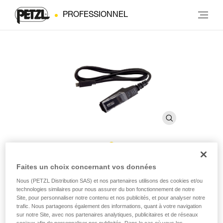
PROFESSIONNEL
Câble de charge pour CORE
Faites un choix concernant vos données
Nous (PETZL Distribution SAS) et nos partenaires utilisons des cookies et/ou
PRO
technologies similaires pour nous assurer du bon fonctionnement de notre
Site, pour personnaliser notre contenu et nos publicités, et pour analyser notre
trafic. Nous partageons également des informations, quant à votre navigation
Câble de charge pour batterie CORE PRO
sur notre Site, avec nos partenaires analytiques, publicitaires et de réseaux
sociaux afin de personnaliser nos publicités. Dans le cas où vous les