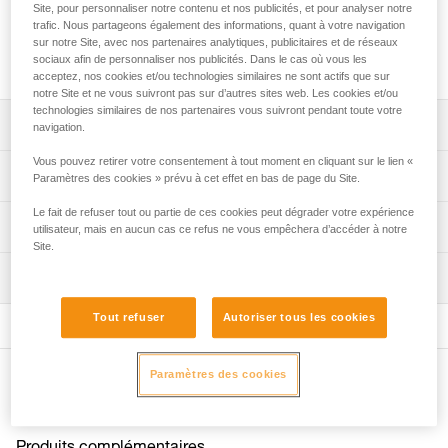
Site, pour personnaliser notre contenu et nos publicités, et pour analyser notre
Mousse supérieure s'installant sur la coque interne du
trafic. Nous partageons également des informations, quant à votre navigation
casque STRATO pour prolonger la durée de vie. Confortable
sur notre Site, avec nos partenaires analytiques, publicitaires et de réseaux
et absorbante, elle est lavable en machine.
sociaux afin de personnaliser nos publicités. Dans le cas où vous les
acceptez, nos cookies et/ou technologies similaires ne sont actifs que sur
notre Site et ne vous suivront pas sur d’autres sites web. Les cookies et/ou
technologies similaires de nos partenaires vous suivront pendant toute votre
Descriptif
navigation.
Vous pouvez retirer votre consentement à tout moment en cliquant sur le lien «
Permet le remplacement de la mousse des casques
Spécifications techniques
Paramètres des cookies » prévu à cet effet en bas de page du Site.
STRATO pour prolonger la durée de vie.
Le fait de refuser tout ou partie de ces cookies peut dégrader votre expérience
S'installe sur la coque interne.
Poids: 15 g
Informations techniques
utilisateur, mais en aucun cas ce refus ne vous empêchera d’accéder à notre
Mousse à cellules ouvertes absorbant la transpiration.
Matière(s): polyéthylène
Site.
FAQ
Lavable en machine.
Inspection
Spécifications référence(s)
FAQ
Compatible avec le casque STRATO.
Référence : A020EA00
Tout refuser
Autoriser tous les cookies
Voir tous les contenus techniques
Version : absorbante
Garantie : 3 ans
Conditionnement : 1
Paramètres des cookies
Autres produits