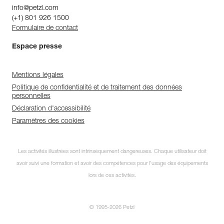
info@petzl.com
(+1) 801 926 1500
Formulaire de contact
Espace presse
Mentions légales
Politique de confidentialité et de traitement des données
personnelles
Déclaration d'accessibilité
Paramètres des cookies
Les activités illustrées sont intrinsèquement dangereuses. Chaque utilisateur doit
avoir suivi une formation et avoir des compétences pour l’usage des équipements
lors de ces activités.
© 1995-2026 Petzl