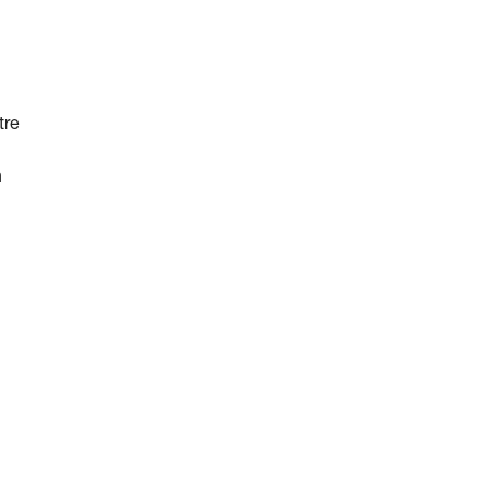
tre
n