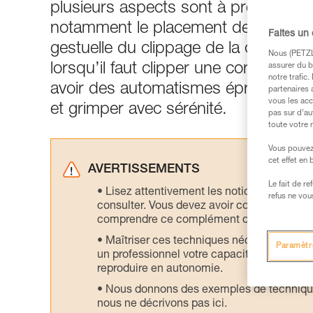
plusieurs aspects sont à prendre en 
notamment le placement de la dégaine
Faites un
gestuelle du clippage de la corde. E
Nous (PETZL 
lorsqu’il faut clipper une corde à do
assurer du b
notre trafic
avoir des automatismes éprouvés... Vo
partenaires 
vous les acc
et grimper avec sérénité.
pas sur d’au
toute votre 
Vous pouvez 
cet effet en
AVERTISSEMENTS
Le fait de r
Lisez attentivement les notices technique
refus ne vou
consulter. Vous devez avoir compris les in
comprendre ce complément d’informations
Maîtriser ces techniques nécessite une f
Paramètr
un professionnel votre capacité à refaire la
reproduire en autonomie.
Nous donnons des exemples de techniques l
nous ne décrivons pas ici.