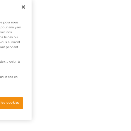
la
res pour nous
 pour analyser
avec nos
e
ns le cas où
 vous suivront
ront pendant
kies » prévu à
aucun cas ce
 les cookies