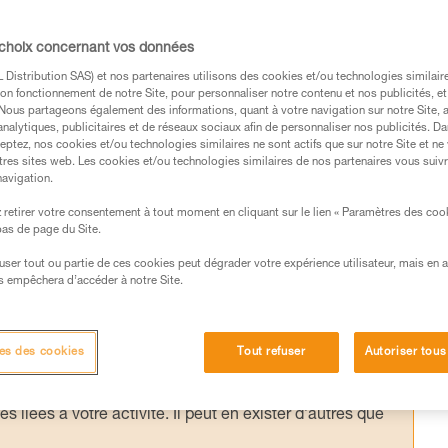
compte pour agir vite et sûrement :
 dans l’ancrage par rapport à la corde et 
 choix concernant vos données
xemple, avec un mousqueton de petite taille,
Distribution SAS) et nos partenaires utilisons des cookies et/ou technologies similai
uble au milieu du crux de la voie, mieux vaut
on fonctionnement de notre Site, pour personnaliser notre contenu et nos publicités, et
. Nous partageons également des informations, quant à votre navigation sur notre Site, 
ici quelques astuces pour se faciliter la vi
analytiques, publicitaires et de réseaux sociaux afin de personnaliser nos publicités. Da
eptez, nos cookies et/ou technologies similaires ne sont actifs que sur notre Site et ne
tres sites web. Les cookies et/ou technologies similaires de nos partenaires vous suiv
navigation.
retirer votre consentement à tout moment en cliquant sur le lien « Paramètres des coo
 bas de page du Site.
efuser tout ou partie de ces cookies peut dégrader votre expérience utilisateur, mais en 
s des produits utilisés dans ce conseil avant de le
s empêchera d’accéder à notre Site.
formations de la notice technique pour pouvoir
.
ormation et un entraînement spécifique. Validez avec
es des cookies
Tout refuser
Autoriser tous
 manipulation, seul, en toute sécurité, avant de la
iées à votre activité. Il peut en exister d’autres que