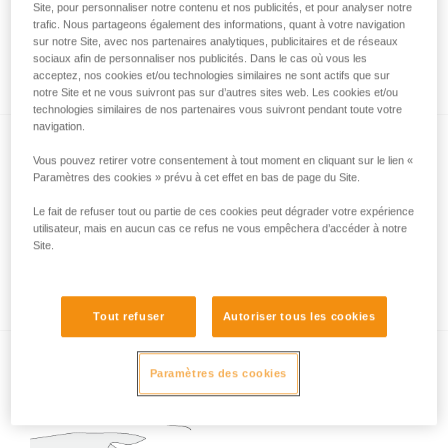
Site, pour personnaliser notre contenu et nos publicités, et pour analyser notre
trafic. Nous partageons également des informations, quant à votre navigation
sur notre Site, avec nos partenaires analytiques, publicitaires et de réseaux
sociaux afin de personnaliser nos publicités. Dans le cas où vous les
Installer un rappel lors d’une descente à skis
acceptez, nos cookies et/ou technologies similaires ne sont actifs que sur
notre Site et ne vous suivront pas sur d’autres sites web. Les cookies et/ou
technologies similaires de nos partenaires vous suivront pendant toute votre
navigation.
Vous pouvez retirer votre consentement à tout moment en cliquant sur le lien «
Paramètres des cookies » prévu à cet effet en bas de page du Site.
Le fait de refuser tout ou partie de ces cookies peut dégrader votre expérience
utilisateur, mais en aucun cas ce refus ne vous empêchera d’accéder à notre
Site.
Comment passer des skis aux crampons
dans la pente
Tout refuser
Autoriser tous les cookies
Paramètres des cookies