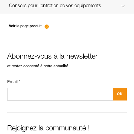
verif-EPI-piolet-suivi-FR
Conseils pour l'entretien de vos équipements
entretien-piolets-crampons-broches_FR
Voir la page produit
Abonnez-vous à la newsletter
et restez connecté à notre actualité
Email *
Rejoignez la communauté !