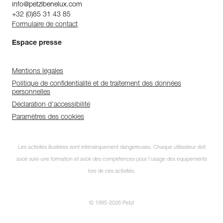
info@petzlbenelux.com
+32 (0)85 31 43 85
Formulaire de contact
Espace presse
Mentions légales
Politique de confidentialité et de traitement des données
personnelles
Déclaration d'accessibilité
Paramètres des cookies
Les activités illustrées sont intrinsèquement dangereuses. Chaque utilisateur doit
avoir suivi une formation et avoir des compétences pour l’usage des équipements
lors de ces activités.
© 1995-2026 Petzl