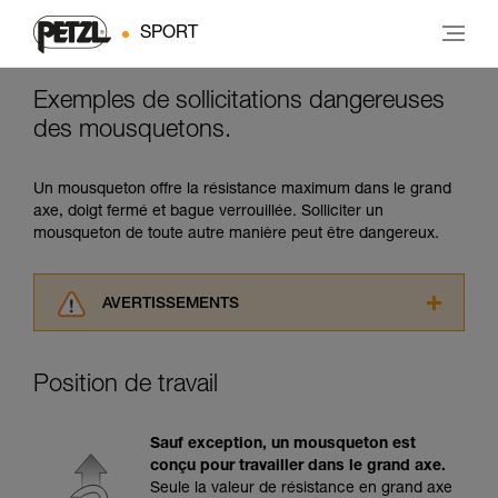
SPORT
Exemples de sollicitations dangereuses
des mousquetons.
Un mousqueton offre la résistance maximum dans le grand
axe, doigt fermé et bague verrouillée. Solliciter un
mousqueton de toute autre manière peut être dangereux.
AVERTISSEMENTS
Lisez attentivement les notices techniques des
produits utilisés dans ce conseil avant de le
Position de travail
consulter. Vous devez avoir compris les
informations de la notice technique pour
pouvoir comprendre ce complément
Sauf exception, un mousqueton est
d’informations.
conçu pour travailler dans le grand axe.
Maîtriser ces techniques nécessite une
Seule la valeur de résistance en grand axe