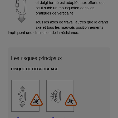
formation et un entraînement spécifique. Validez
et doigt fermé est adaptée aux efforts que
avec un professionnel votre capacité à refaire
peut subir un mousqueton dans les
la manipulation, seul, en toute sécurité, avant
pratiques de verticalité.
de la reproduire en autonomie.
Nous donnons des exemples de techniques
Tous les axes de travail autres que le grand
liées à votre activité. Il peut en exister d’autres
axe et tous les mauvais positionnements
que nous ne décrivons pas ici.
impliquent une diminution de la résistance.
Les risques principaux
RISQUE DE DÉCROCHAGE