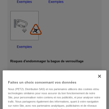
Exemples
Exemples
Exemples
Risques d'endommager la bague de verrouillage
Faites un choix concernant vos données
Nous (PETZL Distribution SAS) et nos partenaires utilisons des cookies et/ou
technologies similaires pour nous assurer du bon fonctionnement de notre
Site, pour personnaliser notre contenu et nos publicités, et pour analyser notre
trafic. Nous partageons également des informations, quant à votre navigation
sur notre Site, avec nos partenaires analytiques, publicitaires et de réseaux
Exemples
Exemples