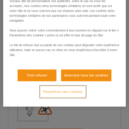
sociaux afin de personnaliser nos publicités. Dans le cas où vous les
acceptez, nos cookies et/ou technologies similaires ne sont actifs que sur
notre Site et ne vous suivront pas sur d’autres sites web. Les cookies et/ou
technologies similaires de nos partenaires vous suivront pendant toute votre
navigation.
Exemples de situations à risques sur le
Vous pouvez retirer votre consentement à tout moment en cliquant sur le lien «
terrain
Paramètres des cookies » prévu à cet effet en bas de page du Site.
Le fait de refuser tout ou partie de ces cookies peut dégrader votre expérience
utilisateur, mais en aucun cas ce refus ne vous empêchera d’accéder à notre
Site.
1. Ouverture du doigt, travail en doigt
Tout refuser
Autoriser tous les cookies
ouvert
Paramètres des cookies