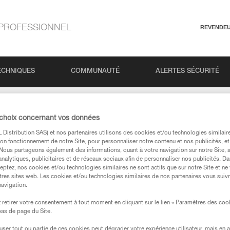
PROFESSIONNEL
REVENDE
ECHNIQUES
COMMUNAUTÉ
ALERTES SÉCURITÉ
K n°5 : Assurer et grimper en falaise
 choix concernant vos données
Distribution SAS) et nos partenaires utilisons des cookies et/ou technologies similai
on fonctionnement de notre Site, pour personnaliser notre contenu et nos publicités, et
 : Assurer et grimper
. Nous partageons également des informations, quant à votre navigation sur notre Site, 
analytiques, publicitaires et de réseaux sociaux afin de personnaliser nos publicités. Da
eptez, nos cookies et/ou technologies similaires ne sont actifs que sur notre Site et ne
tres sites web. Les cookies et/ou technologies similaires de nos partenaires vous suiv
navigation.
retirer votre consentement à tout moment en cliquant sur le lien « Paramètres des coo
 bas de page du Site.
Langue
efuser tout ou partie de ces cookies peut dégrader votre expérience utilisateur, mais en 