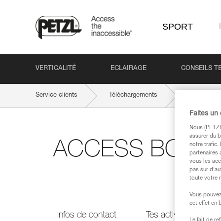
SPORT
VERTICALITÉ
ECLAIRAGE
CONSEILS T
Service clients
Téléchargements
ACCESS BOO
Faites un
Nous (PETZL 
assurer du b
ACCESS BOOK n°5
notre trafic
partenaires 
vous les acc
pas sur d’au
toute votre 
Vous pouvez 
cet effet en
Infos de contact
Tes activités
Le fait de r