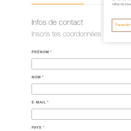
refus ne vou
Infos de contact
Paramètr
Inscris tes coordonnées
PRÉNOM
*
NOM
*
E-MAIL
*
PAYS
*