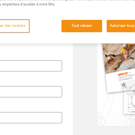
s empêchera d’accéder à notre Site.
es des cookies
Tout refuser
Autoriser tous