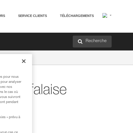
URS
SERVICE CLIENTS
TÉLÉCHARGEMENTS
Recherche
res pour nous
 pour analyser
 en falaise
avec nos
ns le cas où
 vous suivront
ront pendant
kies » prévu à
aucun cas ce