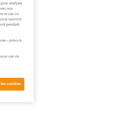
 pour analyser
avec nos
ns le cas où
 vous suivront
ront pendant
kies » prévu à
aucun cas ce
 les cookies