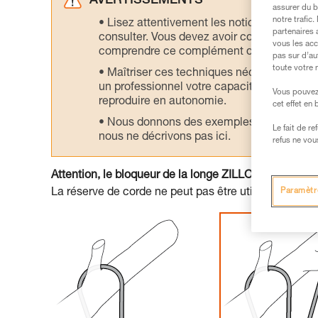
AVERTISSEMENTS
assurer du b
notre trafic
Lisez attentivement les notices technique
partenaires 
consulter. Vous devez avoir compris les in
vous les acc
comprendre ce complément d’informations
pas sur d’au
toute votre 
Maîtriser ces techniques nécessite une f
un professionnel votre capacité à refaire la
Vous pouvez 
reproduire en autonomie.
cet effet en
Nous donnons des exemples de techniques l
Le fait de r
nous ne décrivons pas ici.
refus ne vou
Attention, le bloqueur de la longe ZILLON bloque da
Paramètr
La réserve de corde ne peut pas être utilisée pour se