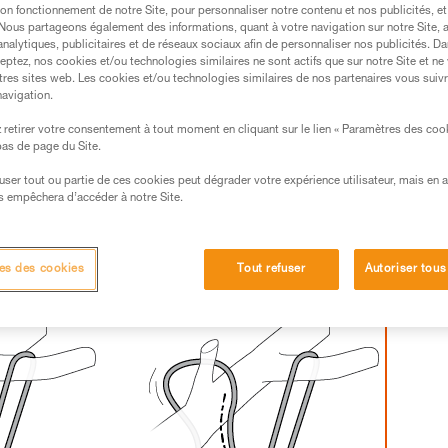
on fonctionnement de notre Site, pour personnaliser notre contenu et nos publicités, et
. Nous partageons également des informations, quant à votre navigation sur notre Site, 
s des produits utilisés dans ce conseil avant de le
analytiques, publicitaires et de réseaux sociaux afin de personnaliser nos publicités. Da
formations de la notice technique pour pouvoir
eptez, nos cookies et/ou technologies similaires ne sont actifs que sur notre Site et ne
.
tres sites web. Les cookies et/ou technologies similaires de nos partenaires vous suiv
navigation.
ormation et un entraînement spécifique. Validez avec
 manipulation, seul, en toute sécurité, avant de la
retirer votre consentement à tout moment en cliquant sur le lien « Paramètres des coo
 bas de page du Site.
iées à votre activité. Il peut en exister d’autres que
efuser tout ou partie de ces cookies peut dégrader votre expérience utilisateur, mais en 
s empêchera d’accéder à notre Site.
ns un seul sens.
es des cookies
Tout refuser
Autoriser tous
 connecter à un ancrage, il n'y aurait alors pas de blocage.