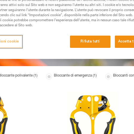
edia al fine di personalizzare le nostre pubblicità. Se l’utente accetta, i nostri cookie e
anno attivi solo sul Sito web e non seguiranno l’utente su altri siti. I cookie e/o tecnol
artner seguiranno l’utente durante la navigazione. L’utente può revocare il proprio conse
do clic sul link “Impostazioni cookie”, disponibile nella parte inferiore del Sito web. Il 
ali cookie potrebbe compromettere l’esperienza dell’utente, ma in nessun caso tale rifiu
i accedere al Sito web.
ioni cookie
Rifiuta tutti
Accetta t
Bloccante polivalente (1)
Bloccante di emergenza (1)
Bloccanti co