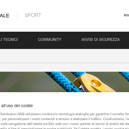
ALE
SPORT
RI
I TECNICI
COMMUNITY
AVVISI DI SICUREZZA
all'uso dei cookie
istribution SAS) utilizziamo cookie e/o tecnologie analoghe per garantire il corretto f
 per personalizzare i nostri contenuti e annunci e analizzare il traffico. Condividiamo, in
sulla navigazione dell’utente sul Sito web con i nostri partner di servizi di analisi dei dat