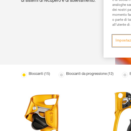
e di social m
di sistemi di recupero e di sollevamento.
analoghe sar
dei nostri p
momento facen
o parte di t
all’utente d
Impostaz
Bloccanti (15)
Bloccanti da progressione (12)