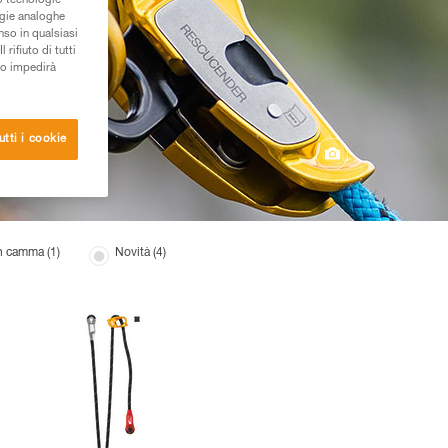
/o tecnologie
ogie analoghe
nso in qualsiasi
rifiuto di tutti
to impedirà
utti i cookie
n camma (1)
Novità (4)