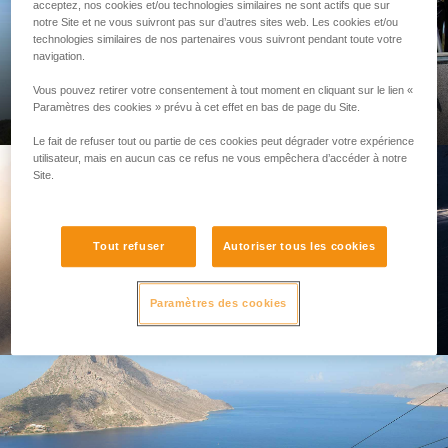
acceptez, nos cookies et/ou technologies similaires ne sont actifs que sur
notre Site et ne vous suivront pas sur d’autres sites web. Les cookies et/ou
technologies similaires de nos partenaires vous suivront pendant toute votre
navigation.
PROFESSIONNEL
Vous pouvez retirer votre consentement à tout moment en cliquant sur le lien «
Paramètres des cookies » prévu à cet effet en bas de page du Site.
Le fait de refuser tout ou partie de ces cookies peut dégrader votre expérience
utilisateur, mais en aucun cas ce refus ne vous empêchera d’accéder à notre
Site.
Tout refuser
Autoriser tous les cookies
Paramètres des cookies
LA MARQUE