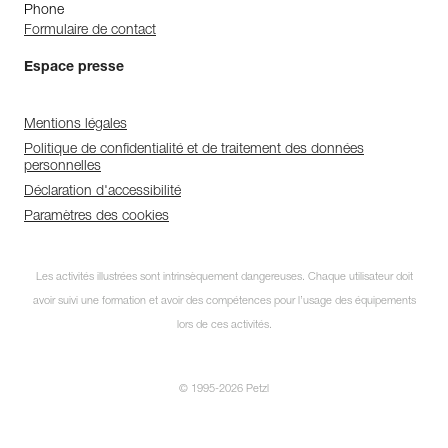
Phone
Formulaire de contact
Espace presse
Mentions légales
Politique de confidentialité et de traitement des données
personnelles
Déclaration d'accessibilité
Paramètres des cookies
Les activités illustrées sont intrinsèquement dangereuses. Chaque utilisateur doit
avoir suivi une formation et avoir des compétences pour l’usage des équipements
lors de ces activités.
© 1995-2026 Petzl