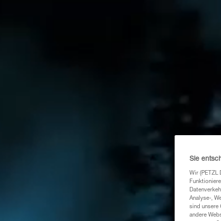
Sie entsc
Wir (PETZL 
Funktioniere
Datenverkehr
Analyse-, W
sind unsere 
andere Webs