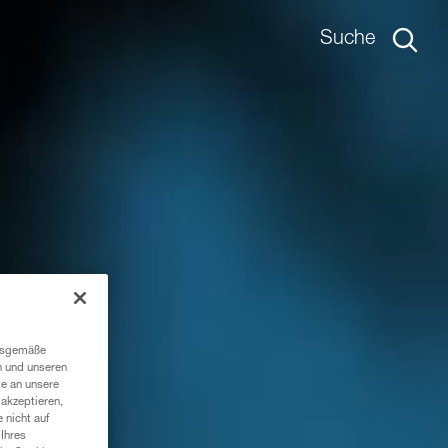
Suche
ngsgemäße
n und unseren
te an unsere
akzeptieren,
 nicht auf
Ihres