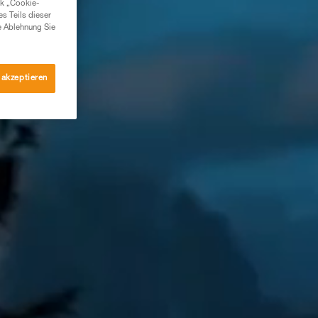
nk „Cookie-
es Teils dieser
e Ablehnung Sie
 akzeptieren