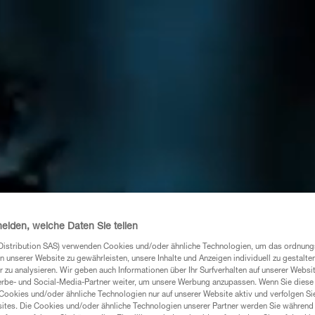
heiden, welche Daten Sie teilen
Distribution SAS) verwenden Cookies und/oder ähnliche Technologien, um das ordnu
n unserer Website zu gewährleisten, unsere Inhalte und Anzeigen individuell zu gestalte
 zu analysieren. Wir geben auch Informationen über Ihr Surfverhalten auf unserer Websi
erbe- und Social-Media-Partner weiter, um unsere Werbung anzupassen. Wenn Sie diese 
Cookies und/oder ähnliche Technologien nur auf unserer Website aktiv und verfolgen Sie
ites. Die Cookies und/oder ähnliche Technologien unserer Partner werden Sie während 