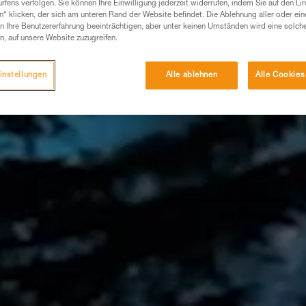
fens verfolgen. Sie können Ihre Einwilligung jederzeit widerrufen, indem Sie auf den Li
n“ klicken, der sich am unteren Rand der Website befindet. Die Ablehnung aller oder ein
 Ihre Benutzererfahrung beeinträchtigen, aber unter keinen Umständen wird eine solch
n, auf unsere Website zuzugreifen.
instellungen
Alle ablehnen
Alle Cookies