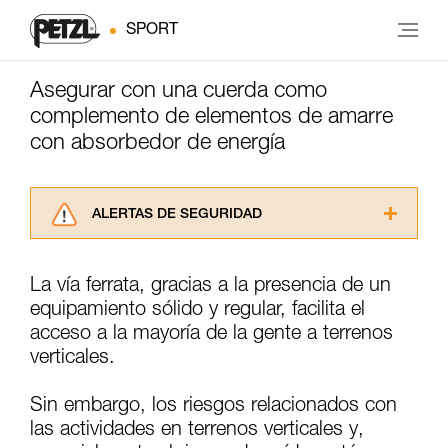
SPORT
Asegurar con una cuerda como
complemento de elementos de amarre
con absorbedor de energía
ALERTAS DE SEGURIDAD
Lea atentamente las fichas técnicas de los
productos utilizados en este consejo antes de
La vía ferrata, gracias a la presencia de un
consultarlo. Usted debe comprender la
equipamiento sólido y regular, facilita el
información de la ficha técnica para poder
comprender este complemento informativo.
acceso a la mayoría de la gente a terrenos
Dominar estas técnicas requiere una formación
verticales.
y un entrenamiento específico. Confirme a
través de un profesional su capacidad para
Sin embargo, los riesgos relacionados con
ejecutar estas técnicas, solo y con total
las actividades en terrenos verticales y,
seguridad, antes de ejecutarlas de forma