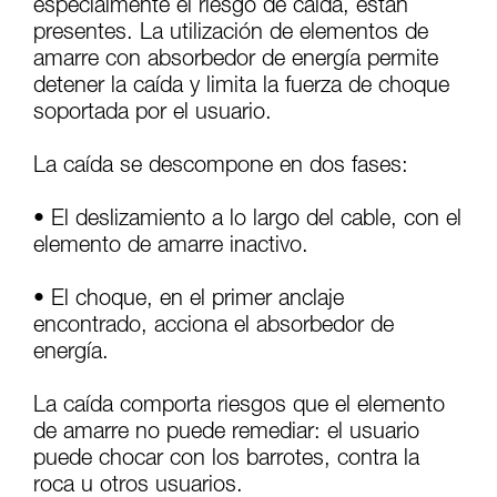
autónoma.
especialmente el riesgo de caída, están
Damos ejemplos de técnicas relacionadas con
presentes. La utilización de elementos de
su actividad. Pueden existir otras que no
amarre con absorbedor de energía permite
describimos aquí.
detener la caída y limita la fuerza de choque
soportada por el usuario.
La caída se descompone en dos fases:
• El deslizamiento a lo largo del cable, con el
elemento de amarre inactivo.
• El choque, en el primer anclaje
encontrado, acciona el absorbedor de
energía.
La caída comporta riesgos que el elemento
de amarre no puede remediar: el usuario
puede chocar con los barrotes, contra la
roca u otros usuarios.