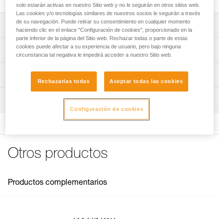
solo estarán activas en nuestro Sitio web y no le seguirán en otros sitios web.
Las cookies y/o tecnologías similares de nuestros socios le seguirán a través
de su navegación. Puede retirar su consentimiento en cualquier momento
Descripción
haciendo clic en el enlace "Configuración de cookies", proporcionado en la
parte inferior de la página del Sitio web. Rechazar todas o parte de estas
Para colocar el anclaje BAT’INOX.
cookies puede afectar a su experiencia de usuario, pero bajo ninguna
Características técnicas
circunstancia tal negativa le impedirá acceder a nuestro Sitio web.
Nota: Para las referencias vendidas por lote, no se
Peso: 20 g
Información técnica
permite la reventa de productos por unidades.
Rechazarlas todas
Aceptar todas las cookies
Características por referencia
Ficha técnica
Inspección
Descargar el pdf technical-notice-BATINOX-2
Referencia : G103AA00
Configuración de cookies
Garantía : 3 Años
FAQ
Pack : 1
FAQ
Ver todo el contenido técnico
Otros productos
Productos complementarios