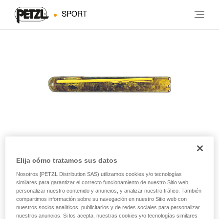
SPORT
Elija cómo tratamos sus datos
AMPOULE BAT’INOX
Nosotros [PETZL Distribution SAS) utilizamos cookies y/o tecnologías
similares para garantizar el correcto funcionamiento de nuestro Sitio web,
personalizar nuestro contenido y anuncios, y analizar nuestro tráfico. También
Cola para el anclaje químico BAT’INOX (pack de 10)
compartimos información sobre su navegación en nuestro Sitio web con
nuestros socios analíticos, publicitarios y de redes sociales para personalizar
Cola para el anclaje químico BAT’INOX.
nuestros anuncios. Si los acepta, nuestras cookies y/o tecnologías similares