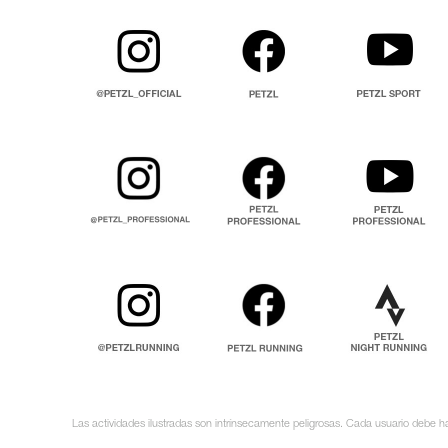
Las actividades ilustradas son intrínsecamente peligrosas. Cada usuario debe ha