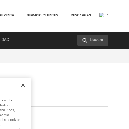
DE VENTA
SERVICIO CLIENTES
DESCARGAS
Buscar
RIDAD
correcto
tráfico.
nalíticos,
ies y/o
b. Las cookies
u