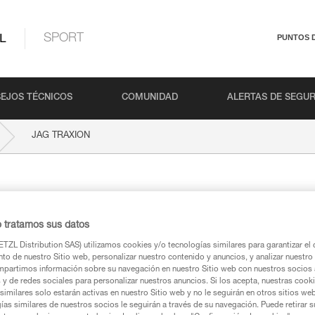
L
SPORT
PUNTOS 
EJOS TÉCNICOS
COMUNIDAD
ALERTAS DE SEGU
JAG TRAXION
o tratamos sus datos
TZL Distribution SAS) utilizamos cookies y/o tecnologías similares para garantizar el 
to de nuestro Sitio web, personalizar nuestro contenido y anuncios, y analizar nuestro 
partimos información sobre su navegación en nuestro Sitio web con nuestros socios a
ca
s y de redes sociales para personalizar nuestros anuncios. Si los acepta, nuestras cook
similares solo estarán activas en nuestro Sitio web y no le seguirán en otros sitios we
ías similares de nuestros socios le seguirán a través de su navegación. Puede retirar s