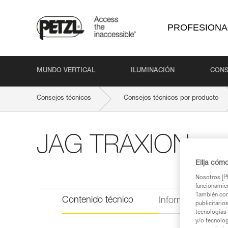
PROFESIONA
MUNDO VERTICAL
ILUMINACIÓN
CONS
Consejos técnicos
Consejos técnicos por producto
JAG TRAXION
Elija cóm
Nosotros [PE
funcionamien
También com
Contenido técnico
Información técni
publicitario
tecnologías 
y/o tecnolog