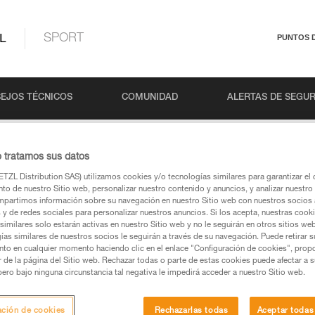
L
SPORT
PUNTOS 
EJOS TÉCNICOS
COMUNIDAD
ALERTAS DE SEGU
o tratamos sus datos
TZL Distribution SAS) utilizamos cookies y/o tecnologías similares para garantizar el 
to de nuestro Sitio web, personalizar nuestro contenido y anuncios, y analizar nuestro 
partimos información sobre su navegación en nuestro Sitio web con nuestros socios a
s y de redes sociales para personalizar nuestros anuncios. Si los acepta, nuestras cook
similares solo estarán activas en nuestro Sitio web y no le seguirán en otros sitios we
ías similares de nuestros socios le seguirán a través de su navegación. Puede retirar s
s páginas de productos y técnicas, las debería
nto en cualquier momento haciendo clic en el enlace "Configuración de cookies", prop
or de la página del Sitio web. Rechazar todas o parte de estas cookies puede afectar a 
pero bajo ninguna circunstancia tal negativa le impedirá acceder a nuestro Sitio web.
una búsqueda
ación de cookies
Rechazarlas todas
Aceptar todas