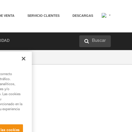
DE VENTA
SERVICIO CLIENTES
DESCARGAS
Buscar
RIDAD
correcto
tráfico.
nalíticos,
ies y/o
b. Las cookies
u
orcionado en la
su experiencia
 las cookies