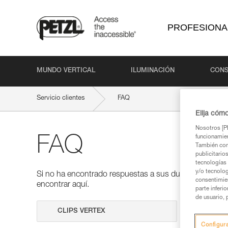
PROFESIONA
MUNDO VERTICAL
ILUMINACIÓN
CONS
Servicio clientes
FAQ
Elija cóm
Nosotros [PE
funcionamien
FAQ
También com
publicitario
tecnologías 
y/o tecnolog
Si no ha encontrado respuestas a sus dudas en nuestra
consentimie
encontrar aquí.
parte inferi
de usuario, 
Realizar 
Configur