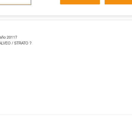
LAS 15 RESPUESTAS MÁS CONSULTADAS
CONTACTO
 año 2011?
/ ALVEO / STRATO ?