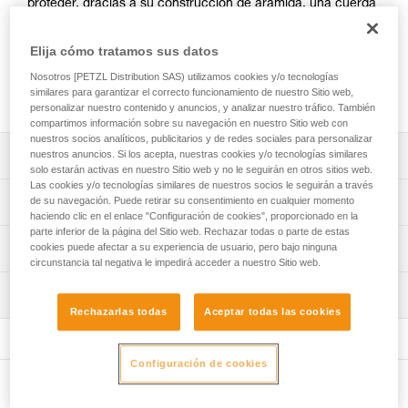
proteger, gracias a su construcción de aramida, una cuerda
fija de una zona de rozamiento especialmente abrasiva o
caliente, durante los trabajos en altura o rescates. Fácil de
Elija cómo tratamos sus datos
instalar y polivalente, el PROTEC PLUS es adecuado para
todos los diámetros de cuerdas profesionales, pero también
Nosotros [PETZL Distribution SAS) utilizamos cookies y/o tecnologías
similares para garantizar el correcto funcionamiento de nuestro Sitio web,
para las cintas de anclaje.
personalizar nuestro contenido y anuncios, y analizar nuestro tráfico. También
compartimos información sobre su navegación en nuestro Sitio web con
nuestros socios analíticos, publicitarios y de redes sociales para personalizar
Descripción
nuestros anuncios. Si los acepta, nuestras cookies y/o tecnologías similares
solo estarán activas en nuestro Sitio web y no le seguirán en otros sitios web.
Las cookies y/o tecnologías similares de nuestros socios le seguirán a través
Protector flexible de aramida para cuerda fija:
Características técnicas
de su navegación. Puede retirar su consentimiento en cualquier momento
- El triple de resistente a la abrasión que el protector
haciendo clic en el enlace "Configuración de cookies", proporcionado en la
estándar PROTEC.
parte inferior de la página del Sitio web. Rechazar todas o parte de estas
Materiales: aramida, poliamida y aluminio
Información técnica
cookies puede afectar a su experiencia de usuario, pero bajo ninguna
- Protege la cuerda durante una corta exposición a una
circunstancia tal negativa le impedirá acceder a nuestro Sitio web.
Peso: 135 g
fuente de calor tipo tuberías de calefacción (1).
Ficha técnica
- Protege la cuerda de la exposición accidental a una
Medidas: 56 x 5 x 2,5 cm
Inspección
Descargar el pdf technical-notice-PROTEC-PLUS-
llama de soplete (2).
Rechazarlas todas
Aceptar todas las cookies
PROTEC-1
Características por referencia
Fácil de instalar:
FAQ
- Apertura y cierre facilitados por imanes, manipulables
Referencia : R003BA00
FAQ
Configuración de cookies
con guantes.
Garantía : 3 Años
- Buena prensión de la pinza de sujeción para una
Otros productos
Pack : 1
Ver todo el contenido técnico
colocación rápida y fácil en la cuerda.