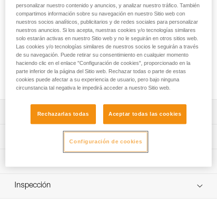
saca de transporte TRANSPORT 30 es confortable y
personalizar nuestro contenido y anuncios, y analizar nuestro tráfico. También
robusta. El respaldo y los tirantes, de espuma termoformada,
compartimos información sobre su navegación en nuestro Sitio web con
aportan un confort óptimo al usuario, incluso durante el
nuestros socios analíticos, publicitarios y de redes sociales para personalizar
nuestros anuncios. Si los acepta, nuestras cookies y/o tecnologías similares
transporte de cargas pesadas. Su construcción con lona de
solo estarán activas en nuestro Sitio web y no le seguirán en otros sitios web.
TPU de alta resistencia permite una utilización intensiva, sin
Las cookies y/o tecnologías similares de nuestros socios le seguirán a través
temer a un desgaste prematuro. Su diseño hace que sea
de su navegación. Puede retirar su consentimiento en cualquier momento
una saca práctica, autoportante, que también se puede,
haciendo clic en el enlace "Configuración de cookies", proporcionado en la
llevada en la mano gracias a las tres asas robustas, izar y
parte inferior de la página del Sitio web. Rechazar todas o parte de estas
colgar en el lugar de trabajo en posición abierta.
cookies puede afectar a su experiencia de usuario, pero bajo ninguna
circunstancia tal negativa le impedirá acceder a nuestro Sitio web.
Descripción
Rechazarlas todas
Aceptar todas las cookies
Confort óptimo:
Características técnicas
Configuración de cookies
- Respaldo y tirantes, de espuma termoformada, que
aportan un confort óptimo al usuario durante el transporte,
Capacidad: 30 litros
Información técnica
independientemente del peso de la carga.
Medidas: 53 x 29 x 23 cm
Construcción robusta:
FAQ
Peso: 1300 g
- Lona de TPU (sin PVC) de alta resistencia para una
Inspección
FAQ
utilización de regular a intensiva. Resiste a los rayos del
Carga máxima: 50 kg
sol (no se decolora), al aceite, a las grasas y a las altas y
Ver todo el contenido técnico
Materiales: Poliamida, poliéster, poliuretano y polipropileno
bajas temperaturas. No contiene cloro (sin olor).