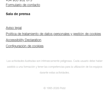
+34 935 952 073
Formulario de contacto
Sala de prensa
Aviso legal
Política de tratamiento de datos personales y gestión de cookies
Accessibility Declaration
Configuración de cookies
Las actividades ilustradas son intrínsecamente peligrosas. Cada usuario debe haber
asistido a una formación y tener las competencias para la utilización de los equipos
durante estas actividades.
© 1995-2026 Petzl