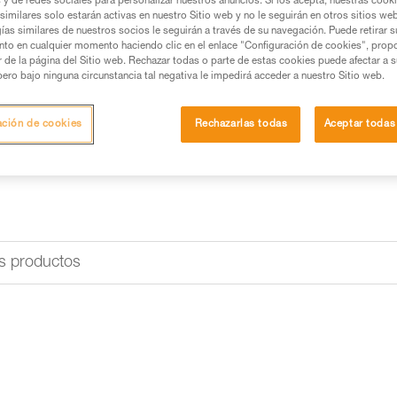
s y de redes sociales para personalizar nuestros anuncios. Si los acepta, nuestras cook
similares solo estarán activas en nuestro Sitio web y no le seguirán en otros sitios we
ías similares de nuestros socios le seguirán a través de su navegación. Puede retirar s
Buscar un punto de venta
nto en cualquier momento haciendo clic en el enlace "Configuración de cookies", prop
or de la página del Sitio web. Rechazar todas o parte de estas cookies puede afectar a 
pero bajo ninguna circunstancia tal negativa le impedirá acceder a nuestro Sitio web.
ación de cookies
Rechazarlas todas
Aceptar todas
s productos