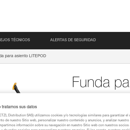
EJOS TÉCNICOS
ALERTAS DE SEGURIDAD
da para asiento LITEPOD
Funda par
LITEPOD
o tratamos sus datos
Funda de recambio pa
TZL Distribution SAS) utilizamos cookies y/o tecnologías similares para garantizar el 
to de nuestro Sitio web, personalizar nuestro contenido y anuncios, y analizar nuestro 
Funda de recambio para asien
partimos información sobre su navegación en nuestro Sitio web con nuestros socios a