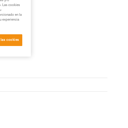
ies y/o
b. Las cookies
u
orcionado en la
su experiencia
 las cookies