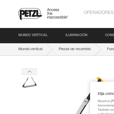
OPERADORES
MUNDO VERTICAL
ILUMINACIÓN
CONS
Mundo-vertical
Piezas de recambio
Fun
Elija cóm
Nosotros [PE
funcionamien
También com