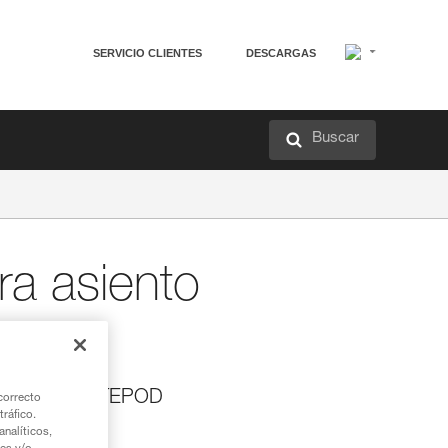
SERVICIO CLIENTES
DESCARGAS
Buscar
a asiento
ra asiento LITEPOD
correcto
tráfico.
to LITEPOD.
nalíticos,