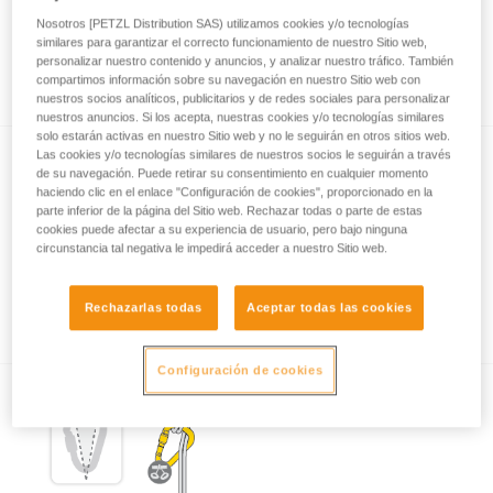
Nosotros [PETZL Distribution SAS) utilizamos cookies y/o tecnologías
similares para garantizar el correcto funcionamiento de nuestro Sitio web,
personalizar nuestro contenido y anuncios, y analizar nuestro tráfico. También
Lo esencial sobre los mosquetones
compartimos información sobre su navegación en nuestro Sitio web con
nuestros socios analíticos, publicitarios y de redes sociales para personalizar
nuestros anuncios. Si los acepta, nuestras cookies y/o tecnologías similares
solo estarán activas en nuestro Sitio web y no le seguirán en otros sitios web.
Las cookies y/o tecnologías similares de nuestros socios le seguirán a través
de su navegación. Puede retirar su consentimiento en cualquier momento
haciendo clic en el enlace "Configuración de cookies", proporcionado en la
parte inferior de la página del Sitio web. Rechazar todas o parte de estas
cookies puede afectar a su experiencia de usuario, pero bajo ninguna
circunstancia tal negativa le impedirá acceder a nuestro Sitio web.
Ejemplos de solicitaciones peligrosas de los
mosquetones.
Rechazarlas todas
Aceptar todas las cookies
Configuración de cookies