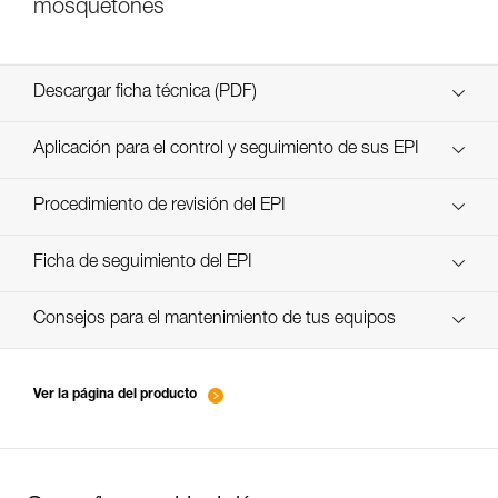
mosquetones
Descargar ficha técnica (PDF)
Technical Notice
Aplicación para el control y seguimiento de sus EPI
descubra ePPEcentre
Procedimiento de revisión del EPI
verif EPI-CONNECTEURS-procedure-ES
Ficha de seguimiento del EPI
verif EPI-suivi-connecteur-ES
Consejos para el mantenimiento de tus equipos
entretien-mousquetons_ES
Ver la página del producto