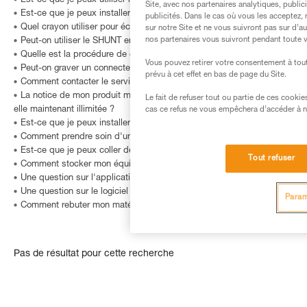
Est-ce que je peux utiliser mon casque pour d’autres activités sportive
Site, avec nos partenaires analytiques, public
Est-ce que je peux installer une lampe frontale sur mon vélo ?
publicités. Dans le cas où vous les acceptez, 
Quel crayon utiliser pour écrire sur le CARNET de topo A6 (S90) et A5 (S
sur notre Site et ne vous suivront pas sur d’a
nos partenaires vous suivront pendant toute v
Peut-on utiliser le SHUNT en auto-assurage ?
Quelle est la procédure de garantie Petzl ?
Vous pouvez retirer votre consentement à tout
Peut-on graver un connecteur… ou comment identifier un produit dont le
prévu à cet effet en bas de page du Site.
Comment contacter le service après vente Petzl ?
La notice de mon produit métallique Petzl indique une durée de vie max
Le fait de refuser tout ou partie de ces cooki
elle maintenant illimitée ?
cas ce refus ne vous empêchera d’accéder à no
Est-ce que je peux installer une lampe frontale sur mon casque ?
Comment prendre soin d'un bandeau de lampe frontale ?
Est-ce que je peux coller des autocollants sur mon casque ?
Tout refuser
Comment stocker mon équipement ?
Une question sur l'application MyPetzl Light ?
Une question sur le logiciel OS by Petzl ?
Param
Comment rebuter mon matériel ?
Pas de résultat pour cette recherche