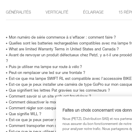
GÉNÉRALITÉS
VERTICALITÉ
ÉCLAIRAGE
15 RÉP
Mon numéro de série commence à s'effacer : comment faire ?
Quelles sont les batteries rechargeables compatibles avec ma lampe fr
What are limited Warranty Terms in United States and Canada ?
Avant de renvoyer un produit défectueux chez Petzl, y a-t-il une procé
?
Puis-je utiliser ma lampe sur route à vélo ?
Peut-on remplacer une led sur une frontale ?
Est-ce que ma lampe SWIFT RL est compatible avec l'accessoire BIK
Est-ce que je peux installer une caméra de type GoPro sur mon casque
Que signifient les lettres Pat gravées sur les connecteurs ?
Comment savoir si un site web est frauduleux ?
Comment désactiver le mode Boost sur ma lampe frontale SWIFT RL ?
Comment régler son casque ?
Faites un choix concernant vos don
Que signifie WLL ?
Nous (PETZL Distribution SAS) et nos partenai
Est-ce que je peux percer mon casque pour installer une lampe frontale
nous assurer du bon fonctionnement de notre S
Comment transporter mon casque sans l’abîmer ?
pour analyser notre trafic. Nous partageons é