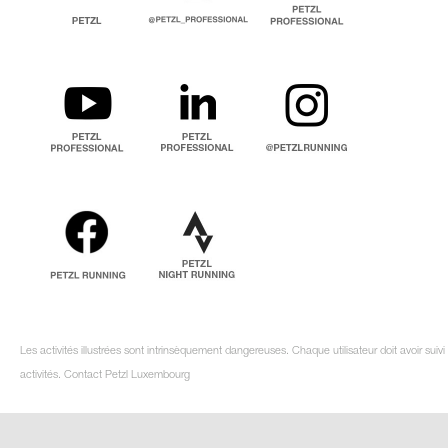
Les activités illustrées sont intrinsèquement dangereuses. Chaque utilisateur doit avoir su
activités. Contact Petzl Luxembourg