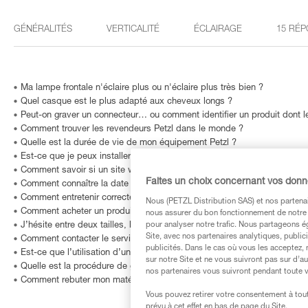
GÉNÉRALITÉS
VERTICALITÉ
ÉCLAIRAGE
15 RÉP
Ma lampe frontale n'éclaire plus ou n'éclaire plus très bien ?
Quel casque est le plus adapté aux cheveux longs ?
Peut-on graver un connecteur… ou comment identifier un produit dont le
Comment trouver les revendeurs Petzl dans le monde ?
Quelle est la durée de vie de mon équipement Petzl ?
Est-ce que je peux installer une caméra de type GoPro sur mon casque
Comment savoir si un site web est frauduleux ?
Faites un choix concernant vos don
Comment connaître la date de fabrication de mon EPI ?
Comment entretenir correctement mon équipement Petzl ?
Nous (PETZL Distribution SAS) et nos partenai
Comment acheter un produit Petzl ?
nous assurer du bon fonctionnement de notre S
pour analyser notre trafic. Nous partageons é
J’hésite entre deux tailles, laquelle choisir ?
Site, avec nos partenaires analytiques, public
Comment contacter le service après vente Petzl ?
publicités. Dans le cas où vous les acceptez, 
Est-ce que l’utilisation d’une batterie rechargeable CORE modifie les p
sur notre Site et ne vous suivront pas sur d’a
Quelle est la procédure de garantie Petzl ?
nos partenaires vous suivront pendant toute v
Comment rebuter mon matériel ?
Vous pouvez retirer votre consentement à tout
prévu à cet effet en bas de page du Site.