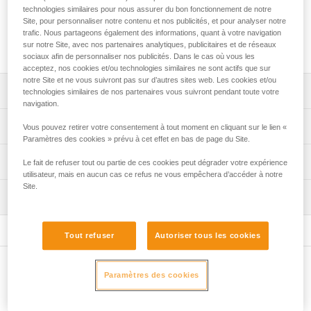
Les barrettes FLEX sont conçues pour assouplir la liaison
technologies similaires pour nous assurer du bon fonctionnement de notre
entre les blocs avant et arrière des crampons Petzl et
Site, pour personnaliser notre contenu et nos publicités, et pour analyser notre
favoriser le confort de marche. Elles sont compatibles avec
trafic. Nous partageons également des informations, quant à votre navigation
les crampons DART, LYNX, SARKEN, VASAK et IRVIS.
sur notre Site, avec nos partenaires analytiques, publicitaires et de réseaux
sociaux afin de personnaliser nos publicités. Dans le cas où vous les
acceptez, nos cookies et/ou technologies similaires ne sont actifs que sur
notre Site et ne vous suivront pas sur d’autres sites web. Les cookies et/ou
Descriptif
technologies similaires de nos partenaires vous suivront pendant toute votre
navigation.
Réglables par demi-pointure.
Spécifications techniques
Vous pouvez retirer votre consentement à tout moment en cliquant sur le lien «
Paramètres des cookies » prévu à cet effet en bas de page du Site.
Compatibles avec les crampons DART (U001AB00 et
U001AC00), LYNX (U034AA00), SARKEN (U008AA00 et
Poids: 70 g
Informations techniques
Le fait de refuser tout ou partie de ces cookies peut dégrader votre expérience
T10A LLU), VASAK (U007XA00 et T05A XXX) et IRVIS
utilisateur, mais en aucun cas ce refus ne vous empêchera d’accéder à notre
Matière(s): acier inoxydable
(U006XA00 et T03A XXX).
Notice
Site.
Inspection
Spécifications référence(s)
Télécharger le pdf technical-notice-FLEX-1
Produit livré par paire.
Télécharger le pdf CRAMPON - ACCESSORY
Référence : T03A BS
COMPATIBILITY
Tout refuser
Autoriser tous les cookies
Garantie : 3 ans
FAQ
Conditionnement : 1
FAQ
Autres produits
Paramètres des cookies
Voir tous les contenus techniques