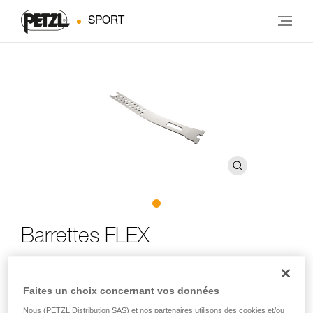
SPORT
Barrettes FLEX
Barrettes pour assouplir la liaison entre les blocs avant
et arrière des crampons Petzl
Faites un choix concernant vos données
Nous (PETZL Distribution SAS) et nos partenaires utilisons des cookies et/ou